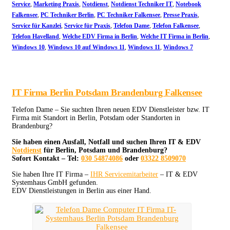
Service
,
Marketing Praxis
,
Notdienst
,
Notdienst Techniker IT
,
Notebook
Falkensee
,
PC Techniker Berlin
,
PC Techniker Falkensee
,
Presse Praxis
,
Service für Kanzlei
,
Service für Praxis
,
Telefon Dame
,
Telefon Falkensee
,
Telefon Havelland
,
Welche EDV Firma in Berlin
,
Welche IT Firma in Berlin
,
Windows 10
,
Windows 10 auf Windows 11
,
Windows 11
,
Windows 7
IT Firma Berlin Potsdam Brandenburg Falkensee
Telefon Dame – Sie suchten Ihren neuen EDV Dienstleister bzw. IT
Firma mit Standort in Berlin, Potsdam oder Standorten in
Brandenburg?
Sie haben einen Ausfall, Notfall und suchen Ihren IT & EDV
Notdienst
für Berlin, Potsdam und Brandenburg?
Sofort Kontakt – Tel:
030 54874086
oder
03322 8509070
Sie haben Ihre IT Firma –
IHR Servicemitarbeiter
– IT & EDV
Systemhaus GmbH gefunden.
EDV Dienstleistungen in Berlin aus einer Hand.