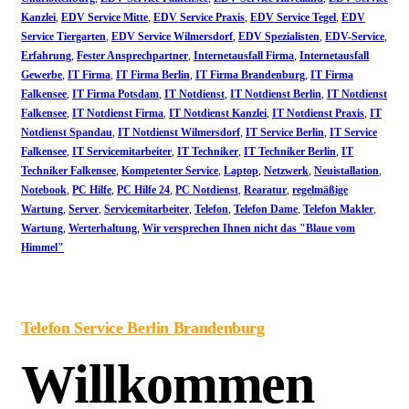
Kanzlei
,
EDV Service Mitte
,
EDV Service Praxis
,
EDV Service Tegel
,
EDV
Service Tiergarten
,
EDV Service Wilmersdorf
,
EDV Spezialisten
,
EDV-Service
,
Erfahrung
,
Fester Ansprechpartner
,
Internetausfall Firma
,
Internetausfall
Gewerbe
,
IT Firma
,
IT Firma Berlin
,
IT Firma Brandenburg
,
IT Firma
Falkensee
,
IT Firma Potsdam
,
IT Notdienst
,
IT Notdienst Berlin
,
IT Notdienst
Falkensee
,
IT Notdienst Firma
,
IT Notdienst Kanzlei
,
IT Notdienst Praxis
,
IT
Notdienst Spandau
,
IT Notdienst Wilmersdorf
,
IT Service Berlin
,
IT Service
Falkensee
,
IT Servicemitarbeiter
,
IT Techniker
,
IT Techniker Berlin
,
IT
Techniker Falkensee
,
Kompetenter Service
,
Laptop
,
Netzwerk
,
Neuistallation
,
Notebook
,
PC Hilfe
,
PC Hilfe 24
,
PC Notdienst
,
Rearatur
,
regelmäßige
Wartung
,
Server
,
Servicemitarbeiter
,
Telefon
,
Telefon Dame
,
Telefon Makler
,
Wartung
,
Werterhaltung
,
Wir versprechen Ihnen nicht das "Blaue vom
Himmel"
Telefon Service Berlin Brandenburg
Willkommen