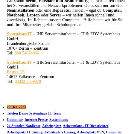
Großraum
Berlin, Potsdam und Brandenburg
an. Wir helfen Ihnen
bei Serverausfällen und Netzwerkproblemen. Ob es sich nur um eine
Neuinstallation
oder eine
Reparatur
handelt – egal ob
Computer
,
Notebook
,
Laptop
oder
Server
– wir helfen Ihnen schnell und
zuverlässig. Im Rahmen unserer Computer – Hilfe bieten wir für Sie
und Ihre Mitarbeiter gezielte Schulungen an.
Systemhaus.IT
– IHR Servicemitarbeiter – IT & EDV Systemhaus
GmbH
Brandenburgische Str. 38
10707 Berlin – Zentrum
Tel:
030 54874086
Systemhaus.IT
– IHR Servicemitarbeiter – IT & EDV Systemhaus
GmbH
Poststr. 26
14612 Falkensee – Zentrum
Tel:
03322 8509070
19 Dez. 2025
Telefon Dame Systemhaus IT Team
Computer
,
Internet Presse
,
Systemhaus
24 Stunden Notdienst
,
Arbeitsplatz
,
Arbeitsplatz - IT Dienstleister
,
Arbeitsplatz IT Umzug
,
Arbeitsplatz Umzug
,
Arbeitsplatz VPN
,
Computer