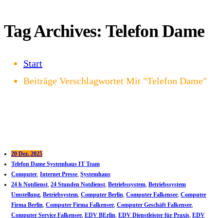
Tag Archives: Telefon Dame
Start
Beiträge Verschlagwortet Mit "Telefon Dame"
20 Dez. 2025
Telefon Dame Systemhaus IT Team
Computer
,
Internet Presse
,
Systemhaus
24 h Notdienst
,
24 Stunden Notdienst
,
Betriebssystem
,
Betriebssystem
Umstellung
,
Betriebsystem
,
Computer Berlin
,
Computer Falkensee
,
Computer
Firma Berlin
,
Computer Firma Falkensee
,
Computer Geschäft Falkensee
,
Computer Service Falkensee
,
EDV BErlin
,
EDV Dienstleister für Praxis
,
EDV