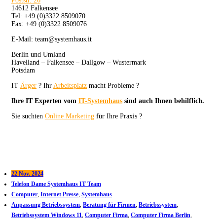
Poststr. 26
14612 Falkensee
Tel: +49 (0)3322 8509070
Fax: +49 (0)3322 8509076
E-Mail: team@systemhaus.it
Berlin und Umland
Havelland – Falkensee – Dallgow – Wustermark
Potsdam
IT
Ärger
? Ihr
Arbeitsplatz
macht Probleme ?
Ihre IT Experten vom
IT-Systemhaus
sind auch Ihnen behilflich.
Sie suchten
Online Marketing
für Ihre Praxis ?
22 Nov. 2024
Telefon Dame Systemhaus IT Team
Computer
,
Internet Presse
,
Systemhaus
Anpassung Betriebssystem
,
Beratung für Firmen
,
Betriebssystem
,
Betriebssystem Windows 11
,
Computer Firma
,
Computer Firma Berlin
,