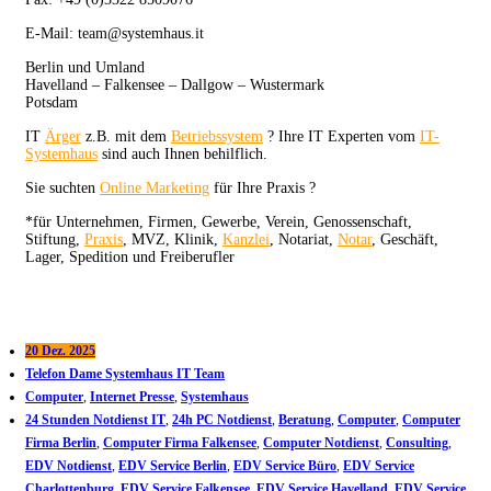
E-Mail: team@systemhaus.it
Berlin und Umland
Havelland – Falkensee – Dallgow – Wustermark
Potsdam
IT
Ärger
z.B. mit dem
Betriebssystem
? Ihre IT Experten vom
IT-
Systemhaus
sind auch Ihnen behilflich.
Sie suchten
Online Marketing
für Ihre Praxis ?
*für Unternehmen, Firmen, Gewerbe, Verein, Genossenschaft,
Stiftung,
Praxis
, MVZ, Klinik,
Kanzlei
, Notariat,
Notar
, Geschäft,
Lager, Spedition und Freiberufler
20 Dez. 2025
Telefon Dame Systemhaus IT Team
Computer
,
Internet Presse
,
Systemhaus
24 Stunden Notdienst IT
,
24h PC Notdienst
,
Beratung
,
Computer
,
Computer
Firma Berlin
,
Computer Firma Falkensee
,
Computer Notdienst
,
Consulting
,
EDV Notdienst
,
EDV Service Berlin
,
EDV Service Büro
,
EDV Service
Charlottenburg
,
EDV Service Falkensee
,
EDV Service Havelland
,
EDV Service