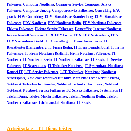
Falkensee
,
Computer Notdienst
,
Computer Service
,
Computer Service
Falkensee
,
Computer Umzug
,
Computerservice Falkensee
,
Consulting
,
EAU
praxis
,
EDV Consulting
,
EDV Dienstleister Brandenburg
,
EDV Dienstleister
Falkensee
,
EDV Notdienst
,
EDV Notdienst Berlin
,
EDV Notdienst Falkensee
,
Elektro Falkensee
,
Elektro Service Falkensee
,
Homeoffice
,
Internet Notdienst
,
Internetausfall Notdienst
,
IT & EDV Firma
,
IT & EDV Systemhaus
,
IT &
EDV Systemhaus GmbH
,
IT Consulting
,
IT Dienstleister Berlin
,
IT
Dienstleister Brandenburg
,
IT Firma Berlin
,
IT Firma Brandenburg
,
IT Firma
Falkernsee
,
IT Firma Notdienst Berlin
,
IT Firma Notdienst Falkensee
,
IT
Notdienst
,
IT Notdienst Berlin
,
IT Notdienst Falkensee
,
IT Praxis
,
IT Service
Falkensee
,
IT Systemhaus
,
IT Techniker Notdienst
,
IT-Systemhaus Notdienst
,
Kanzlei IT
,
LED Service Falkensee
,
LED Techniker
,
Notdienst
,
Notdienst
Arbeitsplatz
,
Notdienst Techniker für Büro
,
Notdienst Techniker für Firma
,
Notdienst Techniker für Kanzlei
,
Notdienst Techniker für Praxis
,
Notebook
Notdienst
,
Notebook Service Falkensee
,
PC Service Falkensee
,
Systemhaus IT
,
Telefon Dame
,
Telefon Makler Falkensee
,
Telefon Notdienst Berlin
,
Telefon
Notdienst Falkensee
,
Telefonausfall Notdienst
,
TI Praxis
Arbeitsplatz – IT Dienstleister