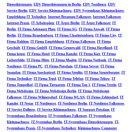
Dienstleistungen
,
EDV Dienstleistungen in Berlin
,
EDV Notdienst
,
EDV
Service Berlin
,
EDV Service Kleinmachnow
,
EDV Systemhaus Kleinmachnow
,
Empfehlung IT Techniker
,
Internet Beratung Falkensee
,
Internet Falkensee
,
Internet Praxis
,
IT Arbeitsplatz
,
IT Ärger Berlin
,
IT Ärger Falkensee
,
IT
Berlin
,
IT Firma Adenauer Platz
,
IT Firma AG
,
IT Firma Anwalt
,
IT Firma
Berlin
,
IT Firma Brandenburg
,
IT Firma Charlottenburg
,
IT Firma City
,
IT
Firma Dahlem
,
IT Firma Empfehlung
,
IT Firma Falkensee
,
IT Firma
Geschäft
,
IT Firma GmbH
,
IT Firma Grunewald
,
IT Firma Havelland
,
IT
Firma heute
,
IT Firma Hotel
,
IT Firma Kanzlei
,
IT Firma Kiez
,
IT Firma
Lichterfelde
,
IT Firma Mitte
,
IT Firma Moabit
,
IT Firma Notbook
,
IT Firma
Notdienst
,
IT Firma PC
,
IT Firma Potsdam
,
IT Firma Server
,
IT Firma
Spandau
,
IT Firma Speckgürtel
,
IT Firma Steglitz
,
IT Firma Steuerberater
,
IT
Firma Techniker
,
IT Firma Tegel
,
IT Firma Telefon
,
IT Firma Teltow
,
IT
Firma Tempelhof
,
IT Firma Tiergarten
,
IT Firma Top 1
,
IT Firma Verein
,
IT
Firma Webdesign
,
IT Firma Webdesign Berlin
,
IT Firma Webdesign
Falkensee
,
IT Firma Wilmersdorf
,
IT Firma WLAN
,
IT Firma Zehlendorf
,
IT
Kanzlei
,
IT Notar
,
IT Notdiensst
,
IT Notdienst Berlin
,
IT Notdienst Falkensee
,
IT Service Dallgow
,
IT Service Kleinmachnow
,
IT Support Potsdam
,
IT
Systemhaus Brandenburg
,
IT Systemhaus Falkensee
,
IT Systemhaus
Kleinmachnow
,
IT-Systemhas Berlin
,
IT-Systemhaus Dienstleistungen
,
IT-
Systemhaus Praxis
,
IT-Systemhaus Techniker
,
Kleinmachnow Computer