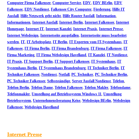
Computer Firma Falkensee
,
Computer Service
,
EDV
,
EDV BErlin
,
EDV
Falkensee
,
EDV Notdienst
,
Falkensee City Computer
,
Förderung
,
Hilfe IT
Ausfall
,
Hilfe Netzwerk geht nicht
,
Hilfe Router Ausfall
,
Information
,
Informationen
,
Internet Ausfall
,
Internet Berlin
,
Internet Falkensee
,
Internet
Homepage
,
Internet IT
,
Internet Kanzlei
,
Internet Praxis
,
Internet Presse
,
Internet Webdesign
,
Internetseite ausgefallen
,
Internetseite muss bearbeitet
werden
,
IT
,
IT Arbeitsplatz
,
IT Berlin
,
IT Experten vom IT-Systemhaus
,
IT
Falkensee
,
IT Firma Berlin
,
IT Firma Brandenburg
,
IT Firma Falkensee
,
IT
Firma Marketing
,
IT Firma Webdesign Havelland
,
IT Kanzlei
,
IT Notdienst
,
IT Praxis
,
IT Support Berlin
,
IT Support Falkensee
,
IT Systemhaus
,
IT
Systemhaus Berlin
,
IT Systemhaus Brandenburg
,
IT Techniker Berlin
,
IT
Techniker Falkensee
,
Notdienst
,
Notfall
,
PC Techniker
,
PC Techniker Berlin
,
PC Techniker Falkensee
,
Selbstständige
,
Server Ausfall Notdienst
,
Telefon
,
Telefon Berlin
,
Telefon Dame
,
Telefon Falkensee
,
Telefon Makler
,
Telefondame
,
Telefonmakler
,
Umstellung auf Betriebssystem Windows 11
,
Umstellung
Betriebssystem
,
Unternehmensberatung Krise
,
Webdesign BErlin
,
Webdesign
Falkensee
,
Webdesign Havelland
Internet Presse