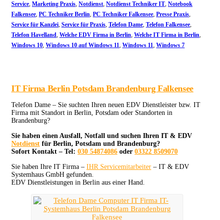
Service
,
Marketing Praxis
,
Notdienst
,
Notdienst Techniker IT
,
Notebook
Falkensee
,
PC Techniker Berlin
,
PC Techniker Falkensee
,
Presse Praxis
,
Service für Kanzlei
,
Service für Praxis
,
Telefon Dame
,
Telefon Falkensee
,
Telefon Havelland
,
Welche EDV Firma in Berlin
,
Welche IT Firma in Berlin
,
Windows 10
,
Windows 10 auf Windows 11
,
Windows 11
,
Windows 7
IT Firma Berlin Potsdam Brandenburg Falkensee
Telefon Dame – Sie suchten Ihren neuen EDV Dienstleister bzw. IT
Firma mit Standort in Berlin, Potsdam oder Standorten in
Brandenburg?
Sie haben einen Ausfall, Notfall und suchen Ihren IT & EDV
Notdienst
für Berlin, Potsdam und Brandenburg?
Sofort Kontakt – Tel:
030 54874086
oder
03322 8509070
Sie haben Ihre IT Firma –
IHR Servicemitarbeiter
– IT & EDV
Systemhaus GmbH gefunden.
EDV Dienstleistungen in Berlin aus einer Hand.