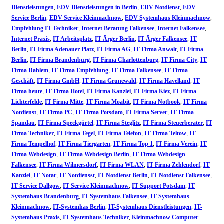
Dienstleistungen
,
EDV Dienstleistungen in Berlin
,
EDV Notdienst
,
EDV
Service Berlin
,
EDV Service Kleinmachnow
,
EDV Systemhaus Kleinmachnow
,
Empfehlung IT Techniker
,
Internet Beratung Falkensee
,
Internet Falkensee
,
Internet Praxis
,
IT Arbeitsplatz
,
IT Ärger Berlin
,
IT Ärger Falkensee
,
IT
Berlin
,
IT Firma Adenauer Platz
,
IT Firma AG
,
IT Firma Anwalt
,
IT Firma
Berlin
,
IT Firma Brandenburg
,
IT Firma Charlottenburg
,
IT Firma City
,
IT
Firma Dahlem
,
IT Firma Empfehlung
,
IT Firma Falkensee
,
IT Firma
Geschäft
,
IT Firma GmbH
,
IT Firma Grunewald
,
IT Firma Havelland
,
IT
Firma heute
,
IT Firma Hotel
,
IT Firma Kanzlei
,
IT Firma Kiez
,
IT Firma
Lichterfelde
,
IT Firma Mitte
,
IT Firma Moabit
,
IT Firma Notbook
,
IT Firma
Notdienst
,
IT Firma PC
,
IT Firma Potsdam
,
IT Firma Server
,
IT Firma
Spandau
,
IT Firma Speckgürtel
,
IT Firma Steglitz
,
IT Firma Steuerberater
,
IT
Firma Techniker
,
IT Firma Tegel
,
IT Firma Telefon
,
IT Firma Teltow
,
IT
Firma Tempelhof
,
IT Firma Tiergarten
,
IT Firma Top 1
,
IT Firma Verein
,
IT
Firma Webdesign
,
IT Firma Webdesign Berlin
,
IT Firma Webdesign
Falkensee
,
IT Firma Wilmersdorf
,
IT Firma WLAN
,
IT Firma Zehlendorf
,
IT
Kanzlei
,
IT Notar
,
IT Notdiensst
,
IT Notdienst Berlin
,
IT Notdienst Falkensee
,
IT Service Dallgow
,
IT Service Kleinmachnow
,
IT Support Potsdam
,
IT
Systemhaus Brandenburg
,
IT Systemhaus Falkensee
,
IT Systemhaus
Kleinmachnow
,
IT-Systemhas Berlin
,
IT-Systemhaus Dienstleistungen
,
IT-
Systemhaus Praxis
,
IT-Systemhaus Techniker
,
Kleinmachnow Computer