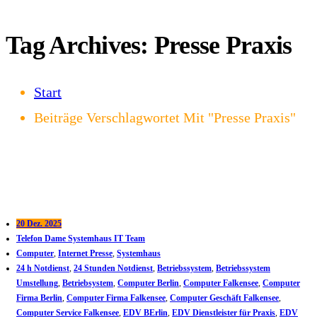
Tag Archives: Presse Praxis
Start
Beiträge Verschlagwortet Mit "Presse Praxis"
20 Dez. 2025
Telefon Dame Systemhaus IT Team
Computer
,
Internet Presse
,
Systemhaus
24 h Notdienst
,
24 Stunden Notdienst
,
Betriebssystem
,
Betriebssystem
Umstellung
,
Betriebsystem
,
Computer Berlin
,
Computer Falkensee
,
Computer
Firma Berlin
,
Computer Firma Falkensee
,
Computer Geschäft Falkensee
,
Computer Service Falkensee
,
EDV BErlin
,
EDV Dienstleister für Praxis
,
EDV