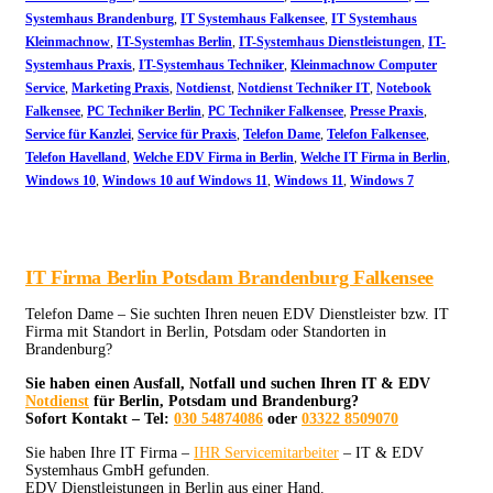
Systemhaus Brandenburg
,
IT Systemhaus Falkensee
,
IT Systemhaus
Kleinmachnow
,
IT-Systemhas Berlin
,
IT-Systemhaus Dienstleistungen
,
IT-
Systemhaus Praxis
,
IT-Systemhaus Techniker
,
Kleinmachnow Computer
Service
,
Marketing Praxis
,
Notdienst
,
Notdienst Techniker IT
,
Notebook
Falkensee
,
PC Techniker Berlin
,
PC Techniker Falkensee
,
Presse Praxis
,
Service für Kanzlei
,
Service für Praxis
,
Telefon Dame
,
Telefon Falkensee
,
Telefon Havelland
,
Welche EDV Firma in Berlin
,
Welche IT Firma in Berlin
,
Windows 10
,
Windows 10 auf Windows 11
,
Windows 11
,
Windows 7
IT Firma Berlin Potsdam Brandenburg Falkensee
Telefon Dame – Sie suchten Ihren neuen EDV Dienstleister bzw. IT
Firma mit Standort in Berlin, Potsdam oder Standorten in
Brandenburg?
Sie haben einen Ausfall, Notfall und suchen Ihren IT & EDV
Notdienst
für Berlin, Potsdam und Brandenburg?
Sofort Kontakt – Tel:
030 54874086
oder
03322 8509070
Sie haben Ihre IT Firma –
IHR Servicemitarbeiter
– IT & EDV
Systemhaus GmbH gefunden.
EDV Dienstleistungen in Berlin aus einer Hand.