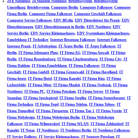
24 h Notdienst
,
24 Stunden Notdienst
,
Betriebssystem
,
Betriebssystem
Umstellung
,
Betriebsystem
,
Computer Berlin
,
Computer Falkensee
,
Computer
Firma Berlin
,
Computer Firma Falkensee
,
Computer Geschäft Falkensee
,
Computer Service Falkensee
,
EDV BErlin
,
EDV Dienstleister für Praxis
,
EDV
Dienstleistungen
,
EDV Dienstleistungen in Berlin
,
EDV Notdienst
,
EDV
Service Berlin
,
EDV Service Kleinmachnow
,
EDV Systemhaus Kleinmachnow
,
Empfehlung IT Techniker
,
Internet Beratung Falkensee
,
Internet Falkensee
,
Internet Praxis
,
IT Arbeitsplatz
,
IT Ärger Berlin
,
IT Ärger Falkensee
,
IT
Berlin
,
IT Firma Adenauer Platz
,
IT Firma AG
,
IT Firma Anwalt
,
IT Firma
Berlin
,
IT Firma Brandenburg
,
IT Firma Charlottenburg
,
IT Firma City
,
IT
Firma Dahlem
,
IT Firma Empfehlung
,
IT Firma Falkensee
,
IT Firma
Geschäft
,
IT Firma GmbH
,
IT Firma Grunewald
,
IT Firma Havelland
,
IT
Firma heute
,
IT Firma Hotel
,
IT Firma Kanzlei
,
IT Firma Kiez
,
IT Firma
Lichterfelde
,
IT Firma Mitte
,
IT Firma Moabit
,
IT Firma Notbook
,
IT Firma
Notdienst
,
IT Firma PC
,
IT Firma Potsdam
,
IT Firma Server
,
IT Firma
Spandau
,
IT Firma Speckgürtel
,
IT Firma Steglitz
,
IT Firma Steuerberater
,
IT
Firma Techniker
,
IT Firma Tegel
,
IT Firma Telefon
,
IT Firma Teltow
,
IT
Firma Tempelhof
,
IT Firma Tiergarten
,
IT Firma Top 1
,
IT Firma Verein
,
IT
Firma Webdesign
,
IT Firma Webdesign Berlin
,
IT Firma Webdesign
Falkensee
,
IT Firma Wilmersdorf
,
IT Firma WLAN
,
IT Firma Zehlendorf
,
IT
Kanzlei
,
IT Notar
,
IT Notdiensst
,
IT Notdienst Berlin
,
IT Notdienst Falkensee
,
IT Service Dallgow
,
IT Service Kleinmachnow
,
IT Support Potsdam
,
IT