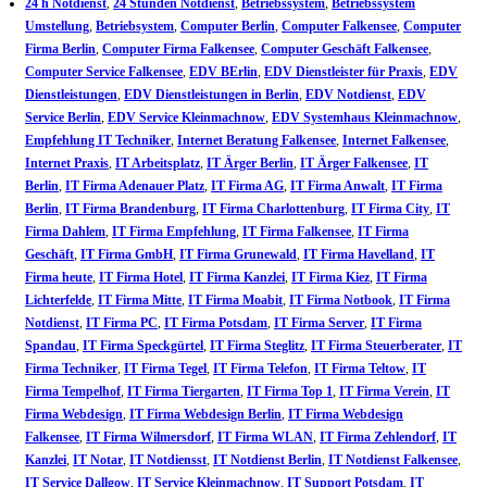
24 h Notdienst
,
24 Stunden Notdienst
,
Betriebssystem
,
Betriebssystem
Umstellung
,
Betriebsystem
,
Computer Berlin
,
Computer Falkensee
,
Computer
Firma Berlin
,
Computer Firma Falkensee
,
Computer Geschäft Falkensee
,
Computer Service Falkensee
,
EDV BErlin
,
EDV Dienstleister für Praxis
,
EDV
Dienstleistungen
,
EDV Dienstleistungen in Berlin
,
EDV Notdienst
,
EDV
Service Berlin
,
EDV Service Kleinmachnow
,
EDV Systemhaus Kleinmachnow
,
Empfehlung IT Techniker
,
Internet Beratung Falkensee
,
Internet Falkensee
,
Internet Praxis
,
IT Arbeitsplatz
,
IT Ärger Berlin
,
IT Ärger Falkensee
,
IT
Berlin
,
IT Firma Adenauer Platz
,
IT Firma AG
,
IT Firma Anwalt
,
IT Firma
Berlin
,
IT Firma Brandenburg
,
IT Firma Charlottenburg
,
IT Firma City
,
IT
Firma Dahlem
,
IT Firma Empfehlung
,
IT Firma Falkensee
,
IT Firma
Geschäft
,
IT Firma GmbH
,
IT Firma Grunewald
,
IT Firma Havelland
,
IT
Firma heute
,
IT Firma Hotel
,
IT Firma Kanzlei
,
IT Firma Kiez
,
IT Firma
Lichterfelde
,
IT Firma Mitte
,
IT Firma Moabit
,
IT Firma Notbook
,
IT Firma
Notdienst
,
IT Firma PC
,
IT Firma Potsdam
,
IT Firma Server
,
IT Firma
Spandau
,
IT Firma Speckgürtel
,
IT Firma Steglitz
,
IT Firma Steuerberater
,
IT
Firma Techniker
,
IT Firma Tegel
,
IT Firma Telefon
,
IT Firma Teltow
,
IT
Firma Tempelhof
,
IT Firma Tiergarten
,
IT Firma Top 1
,
IT Firma Verein
,
IT
Firma Webdesign
,
IT Firma Webdesign Berlin
,
IT Firma Webdesign
Falkensee
,
IT Firma Wilmersdorf
,
IT Firma WLAN
,
IT Firma Zehlendorf
,
IT
Kanzlei
,
IT Notar
,
IT Notdiensst
,
IT Notdienst Berlin
,
IT Notdienst Falkensee
,
IT Service Dallgow
,
IT Service Kleinmachnow
,
IT Support Potsdam
,
IT