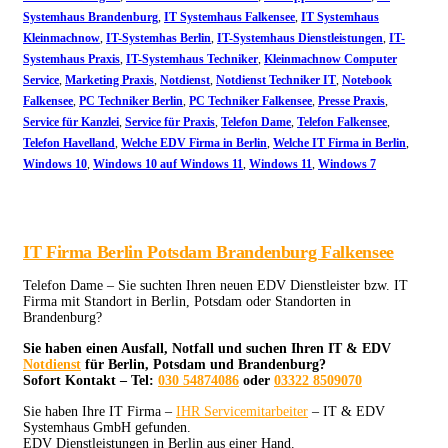
Systemhaus Brandenburg
,
IT Systemhaus Falkensee
,
IT Systemhaus
Kleinmachnow
,
IT-Systemhas Berlin
,
IT-Systemhaus Dienstleistungen
,
IT-
Systemhaus Praxis
,
IT-Systemhaus Techniker
,
Kleinmachnow Computer
Service
,
Marketing Praxis
,
Notdienst
,
Notdienst Techniker IT
,
Notebook
Falkensee
,
PC Techniker Berlin
,
PC Techniker Falkensee
,
Presse Praxis
,
Service für Kanzlei
,
Service für Praxis
,
Telefon Dame
,
Telefon Falkensee
,
Telefon Havelland
,
Welche EDV Firma in Berlin
,
Welche IT Firma in Berlin
,
Windows 10
,
Windows 10 auf Windows 11
,
Windows 11
,
Windows 7
IT Firma Berlin Potsdam Brandenburg Falkensee
Telefon Dame – Sie suchten Ihren neuen EDV Dienstleister bzw. IT
Firma mit Standort in Berlin, Potsdam oder Standorten in
Brandenburg?
Sie haben einen Ausfall, Notfall und suchen Ihren IT & EDV
Notdienst
für Berlin, Potsdam und Brandenburg?
Sofort Kontakt – Tel:
030 54874086
oder
03322 8509070
Sie haben Ihre IT Firma –
IHR Servicemitarbeiter
– IT & EDV
Systemhaus GmbH gefunden.
EDV Dienstleistungen in Berlin aus einer Hand.