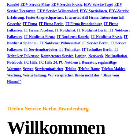
Kanzlei
,
EDV Service Mitte
,
EDV Service Praxis
,
EDV Service Tegel
,
EDV
Service Tiergarten
,
EDV Service Wilmersdorf
,
EDV Spezialisten
,
EDV-Service
,
Erfahrung
,
Fester Ansprechpartner
,
Internetausfall Firma
,
Internetausfall
Gewerbe
,
IT Firma
,
IT Firma Berlin
,
IT Firma Brandenburg
,
IT Firma
Falkensee
,
IT Firma Potsdam
,
IT Notdienst
,
IT Notdienst Berlin
,
IT Notdienst
Falkensee
,
IT Notdienst Firma
,
IT Notdienst Kanzlei
,
IT Notdienst Praxis
,
IT
Notdienst Spandau
,
IT Notdienst Wilmersdorf
,
IT Service Berlin
,
IT Service
Falkensee
,
IT Servicemitarbeiter
,
IT Techniker
,
IT Techniker Berlin
,
IT
Techniker Falkensee
,
Kompetenter Service
,
Laptop
,
Netzwerk
,
Neuistallation
,
Notebook
,
PC Hilfe
,
PC Hilfe 24
,
PC Notdienst
,
Rearatur
,
regelmäßige
Wartung
,
Server
,
Servicemitarbeiter
,
Telefon
,
Telefon Dame
,
Telefon Makler
,
Wartung
,
Werterhaltung
,
Wir versprechen Ihnen nicht das "Blaue vom
Himmel"
Telefon Service Berlin Brandenburg
Willkommen