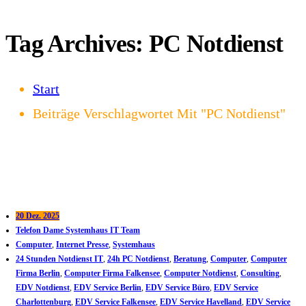
Tag Archives: PC Notdienst
Start
Beiträge Verschlagwortet Mit "PC Notdienst"
20 Dez. 2025
Telefon Dame Systemhaus IT Team
Computer
,
Internet Presse
,
Systemhaus
24 Stunden Notdienst IT
,
24h PC Notdienst
,
Beratung
,
Computer
,
Computer
Firma Berlin
,
Computer Firma Falkensee
,
Computer Notdienst
,
Consulting
,
EDV Notdienst
,
EDV Service Berlin
,
EDV Service Büro
,
EDV Service
Charlottenburg
,
EDV Service Falkensee
,
EDV Service Havelland
,
EDV Service