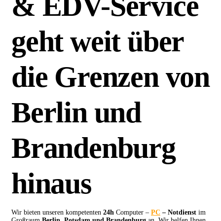
& EDV-Service
geht weit über
die Grenzen von
Berlin und
Brandenburg
hinaus
Wir bieten unseren kompetenten
24h
Computer –
PC
– Notdienst
im
Großraum
Berlin, Potsdam und Brandenburg
an. Wir helfen Ihnen