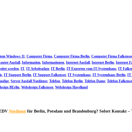
stem Windows 11
,
Computer Firma
,
Computer Firma Berlin
,
Computer Firma Falkense
Router Ausfall
,
Information
,
Informationen
,
Internet Ausfall
,
Internet Berlin
,
Internet F
beitet werden
,
IT
,
IT Arbeitsplatz
,
IT Berlin
,
IT Experten vom IT-Systemhaus
,
IT Falke
is
,
IT Support Berlin
,
IT Support Falkensee
,
IT Systemhaus
,
IT Systemhaus Berlin
,
IT
ändige
,
Server Ausfall Notdienst
,
Telefon
,
Telefon Berlin
,
Telefon Dame
,
Telefon Falkense
esign BErlin
,
Webdesign Falkensee
,
Webdesign Havelland
& EDV
Notdienst
für Berlin, Potsdam und Brandenburg? Sofort Kontakt – 