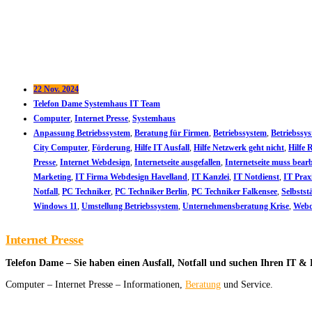
22 Nov. 2024
Telefon Dame Systemhaus IT Team
Computer
,
Internet Presse
,
Systemhaus
Anpassung Betriebssystem
,
Beratung für Firmen
,
Betriebssystem
,
Betriebssy
City Computer
,
Förderung
,
Hilfe IT Ausfall
,
Hilfe Netzwerk geht nicht
,
Hilfe 
Presse
,
Internet Webdesign
,
Internetseite ausgefallen
,
Internetseite muss bear
Marketing
,
IT Firma Webdesign Havelland
,
IT Kanzlei
,
IT Notdienst
,
IT Prax
Notfall
,
PC Techniker
,
PC Techniker Berlin
,
PC Techniker Falkensee
,
Selbstst
Windows 11
,
Umstellung Betriebssystem
,
Unternehmensberatung Krise
,
Webd
Internet Presse
Telefon Dame – Sie haben einen Ausfall, Notfall und suchen Ihren IT 
Computer – Internet Presse – Informationen,
Beratung
und Service.