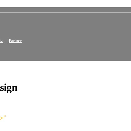
tz
Partner
sign
gn"