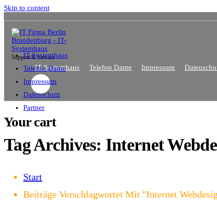
Skip to content
IT-Systemhaus
Support & Service
IT-Systemhaus
Telefon Dame
Impressum
Datenschu
Telefon Dame
Impressum
Datenschutz
Partner
Your cart
Tag Archives: Internet Webde
Start
Beiträge Verschlagwortet Mit "Internet Webdesi