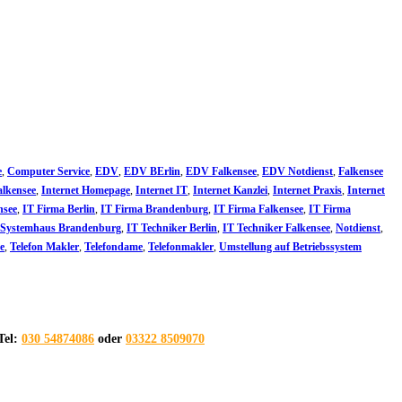
e
,
Computer Service
,
EDV
,
EDV BErlin
,
EDV Falkensee
,
EDV Notdienst
,
Falkensee
alkensee
,
Internet Homepage
,
Internet IT
,
Internet Kanzlei
,
Internet Praxis
,
Internet
nsee
,
IT Firma Berlin
,
IT Firma Brandenburg
,
IT Firma Falkensee
,
IT Firma
 Systemhaus Brandenburg
,
IT Techniker Berlin
,
IT Techniker Falkensee
,
Notdienst
,
e
,
Telefon Makler
,
Telefondame
,
Telefonmakler
,
Umstellung auf Betriebssystem
Tel:
030 54874086
oder
03322 8509070