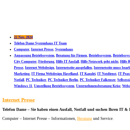
22 Nov. 2024
Telefon Dame Systemhaus IT Team
Computer
,
Internet Presse
,
Systemhaus
Anpassung Betriebssystem
,
Beratung für Firmen
,
Betriebssystem
,
Betriebssy
City Computer
,
Förderung
,
Hilfe IT Ausfall
,
Hilfe Netzwerk geht nicht
,
Hilfe 
Presse
,
Internet Webdesign
,
Internetseite ausgefallen
,
Internetseite muss bear
Marketing
,
IT Firma Webdesign Havelland
,
IT Kanzlei
,
IT Notdienst
,
IT Prax
Notfall
,
PC Techniker
,
PC Techniker Berlin
,
PC Techniker Falkensee
,
Selbstst
Windows 11
,
Umstellung Betriebssystem
,
Unternehmensberatung Krise
,
Webd
Internet Presse
Telefon Dame – Sie haben einen Ausfall, Notfall und suchen Ihren IT 
Computer – Internet Presse – Informationen,
Beratung
und Service.