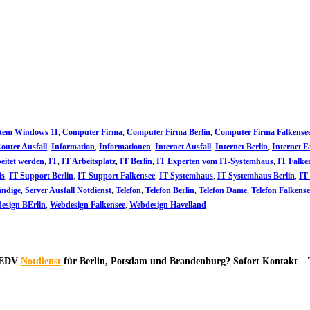
stem Windows 11
,
Computer Firma
,
Computer Firma Berlin
,
Computer Firma Falkense
Router Ausfall
,
Information
,
Informationen
,
Internet Ausfall
,
Internet Berlin
,
Internet F
beitet werden
,
IT
,
IT Arbeitsplatz
,
IT Berlin
,
IT Experten vom IT-Systemhaus
,
IT Falke
is
,
IT Support Berlin
,
IT Support Falkensee
,
IT Systemhaus
,
IT Systemhaus Berlin
,
IT
ändige
,
Server Ausfall Notdienst
,
Telefon
,
Telefon Berlin
,
Telefon Dame
,
Telefon Falkense
esign BErlin
,
Webdesign Falkensee
,
Webdesign Havelland
& EDV
Notdienst
für Berlin, Potsdam und Brandenburg? Sofort Kontakt – 