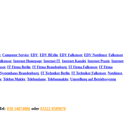
e
,
Computer Service
,
EDV
,
EDV BErlin
,
EDV Falkensee
,
EDV Notdienst
,
Falkensee
alkensee
,
Internet Homepage
,
Internet IT
,
Internet Kanzlei
,
Internet Praxis
,
Internet
nsee
,
IT Firma Berlin
,
IT Firma Brandenburg
,
IT Firma Falkensee
,
IT Firma
 Systemhaus Brandenburg
,
IT Techniker Berlin
,
IT Techniker Falkensee
,
Notdienst
,
e
,
Telefon Makler
,
Telefondame
,
Telefonmakler
,
Umstellung auf Betriebssystem
Tel:
030 54874086
oder
03322 8509070