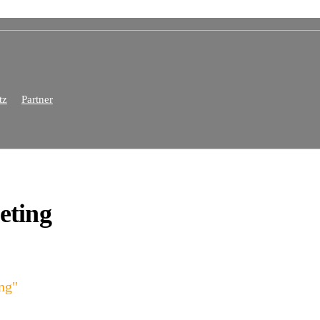
tz
Partner
eting
ng"