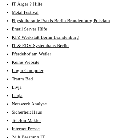
IT Ärger ? Hilfe
Metal Festival
Physiotherapie Praxis Berlin Brandenburg Potsdam
Email Server Hilfe
KFZ Werkstatt Berlin Brandenburg
IT & EDV Systemhaus Berlin
Pferdehof am Weiler
Keine Website
Login Computer
Traum Bad
Livja
Lenja
Netzwerk Analyse
Sicherheit Haus
Telefon Makler
Internet Presse
24 h Beratung IT