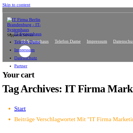
Skip to content
IT-Systemhaus
Support & Service
IT-Systemhaus
Telefon Dame
Impressum
Datenschu
Telefon Dame
Impressum
Datenschutz
Partner
Your cart
Tag Archives: IT Firma Mark
Start
Beiträge Verschlagwortet Mit "IT Firma Marketi