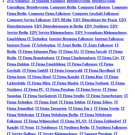
24 h Notdienst
,
24 Stunden Notdienst
,
Betriebssystem
,
Betriebssystem
Umstellung
,
Betriebsystem
,
Computer Berlin
,
Computer Falkensee
,
Computer
Firma Berlin
,
Computer Firma Falkensee
,
Computer Geschäft Falkensee
,
Computer Service Falkensee
,
EDV BErlin
,
EDV Dienstleister für Praxis
,
EDV
Dienstleistungen
,
EDV Dienstleistungen in Berlin
,
EDV Notdienst
,
EDV
Service Berlin
,
EDV Service Kleinmachnow
,
EDV Systemhaus Kleinmachnow
,
Empfehlung IT Techniker
,
Internet Beratung Falkensee
,
Internet Falkensee
,
Internet Praxis
,
IT Arbeitsplatz
,
IT Ärger Berlin
,
IT Ärger Falkensee
,
IT
Berlin
,
IT Firma Adenauer Platz
,
IT Firma AG
,
IT Firma Anwalt
,
IT Firma
Berlin
,
IT Firma Brandenburg
,
IT Firma Charlottenburg
,
IT Firma City
,
IT
Firma Dahlem
,
IT Firma Empfehlung
,
IT Firma Falkensee
,
IT Firma
Geschäft
,
IT Firma GmbH
,
IT Firma Grunewald
,
IT Firma Havelland
,
IT
Firma heute
,
IT Firma Hotel
,
IT Firma Kanzlei
,
IT Firma Kiez
,
IT Firma
Lichterfelde
,
IT Firma Mitte
,
IT Firma Moabit
,
IT Firma Notbook
,
IT Firma
Notdienst
,
IT Firma PC
,
IT Firma Potsdam
,
IT Firma Server
,
IT Firma
Spandau
,
IT Firma Speckgürtel
,
IT Firma Steglitz
,
IT Firma Steuerberater
,
IT
Firma Techniker
,
IT Firma Tegel
,
IT Firma Telefon
,
IT Firma Teltow
,
IT
Firma Tempelhof
,
IT Firma Tiergarten
,
IT Firma Top 1
,
IT Firma Verein
,
IT
Firma Webdesign
,
IT Firma Webdesign Berlin
,
IT Firma Webdesign
Falkensee
,
IT Firma Wilmersdorf
,
IT Firma WLAN
,
IT Firma Zehlendorf
,
IT
Kanzlei
,
IT Notar
,
IT Notdiensst
,
IT Notdienst Berlin
,
IT Notdienst Falkensee
,
IT Service Dallgow
,
IT Service Kleinmachnow
,
IT Support Potsdam
,
IT