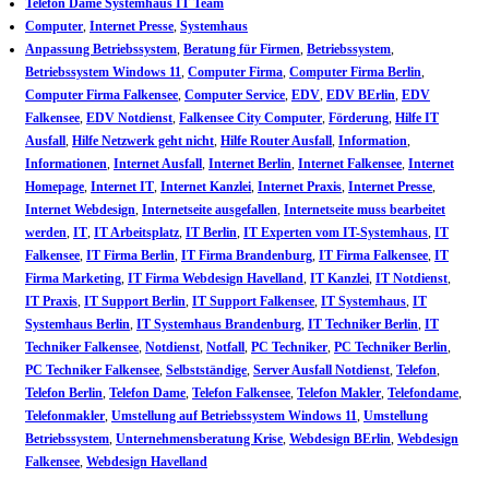
Telefon Dame Systemhaus IT Team
Computer
,
Internet Presse
,
Systemhaus
Anpassung Betriebssystem
,
Beratung für Firmen
,
Betriebssystem
,
Betriebssystem Windows 11
,
Computer Firma
,
Computer Firma Berlin
,
Computer Firma Falkensee
,
Computer Service
,
EDV
,
EDV BErlin
,
EDV
Falkensee
,
EDV Notdienst
,
Falkensee City Computer
,
Förderung
,
Hilfe IT
Ausfall
,
Hilfe Netzwerk geht nicht
,
Hilfe Router Ausfall
,
Information
,
Informationen
,
Internet Ausfall
,
Internet Berlin
,
Internet Falkensee
,
Internet
Homepage
,
Internet IT
,
Internet Kanzlei
,
Internet Praxis
,
Internet Presse
,
Internet Webdesign
,
Internetseite ausgefallen
,
Internetseite muss bearbeitet
werden
,
IT
,
IT Arbeitsplatz
,
IT Berlin
,
IT Experten vom IT-Systemhaus
,
IT
Falkensee
,
IT Firma Berlin
,
IT Firma Brandenburg
,
IT Firma Falkensee
,
IT
Firma Marketing
,
IT Firma Webdesign Havelland
,
IT Kanzlei
,
IT Notdienst
,
IT Praxis
,
IT Support Berlin
,
IT Support Falkensee
,
IT Systemhaus
,
IT
Systemhaus Berlin
,
IT Systemhaus Brandenburg
,
IT Techniker Berlin
,
IT
Techniker Falkensee
,
Notdienst
,
Notfall
,
PC Techniker
,
PC Techniker Berlin
,
PC Techniker Falkensee
,
Selbstständige
,
Server Ausfall Notdienst
,
Telefon
,
Telefon Berlin
,
Telefon Dame
,
Telefon Falkensee
,
Telefon Makler
,
Telefondame
,
Telefonmakler
,
Umstellung auf Betriebssystem Windows 11
,
Umstellung
Betriebssystem
,
Unternehmensberatung Krise
,
Webdesign BErlin
,
Webdesign
Falkensee
,
Webdesign Havelland