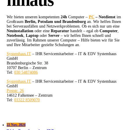
hinaus
Wir bieten unseren kompetenten
24h
Computer –
PC
– Notdienst
im
Großraum
Berlin, Potsdam und Brandenburg
an. Wir helfen Ihnen
bei Serverausfällen und Netzwerkproblemen. Ob es sich nur um eine
Neuinstallation
oder eine
Reparatur
handelt – egal ob
Computer
,
Notebook
,
Laptop
oder
Server
– wir helfen Ihnen schnell und
zuverlässig. Im Rahmen unserer Computer – Hilfe bieten wir für Sie
und Ihre Mitarbeiter gezielte Schulungen an.
Systemhaus.IT
– IHR Servicemitarbeiter – IT & EDV Systemhaus
GmbH
Brandenburgische Str. 38
10707 Berlin – Zentrum
Tel:
030 54874086
Systemhaus.IT
– IHR Servicemitarbeiter – IT & EDV Systemhaus
GmbH
Poststr. 26
14612 Falkensee – Zentrum
Tel:
03322 8509070
22 Nov. 2024