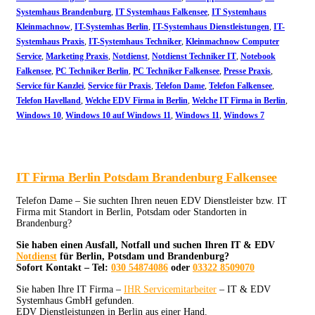
Systemhaus Brandenburg
,
IT Systemhaus Falkensee
,
IT Systemhaus
Kleinmachnow
,
IT-Systemhas Berlin
,
IT-Systemhaus Dienstleistungen
,
IT-
Systemhaus Praxis
,
IT-Systemhaus Techniker
,
Kleinmachnow Computer
Service
,
Marketing Praxis
,
Notdienst
,
Notdienst Techniker IT
,
Notebook
Falkensee
,
PC Techniker Berlin
,
PC Techniker Falkensee
,
Presse Praxis
,
Service für Kanzlei
,
Service für Praxis
,
Telefon Dame
,
Telefon Falkensee
,
Telefon Havelland
,
Welche EDV Firma in Berlin
,
Welche IT Firma in Berlin
,
Windows 10
,
Windows 10 auf Windows 11
,
Windows 11
,
Windows 7
IT Firma Berlin Potsdam Brandenburg Falkensee
Telefon Dame – Sie suchten Ihren neuen EDV Dienstleister bzw. IT
Firma mit Standort in Berlin, Potsdam oder Standorten in
Brandenburg?
Sie haben einen Ausfall, Notfall und suchen Ihren IT & EDV
Notdienst
für Berlin, Potsdam und Brandenburg?
Sofort Kontakt – Tel:
030 54874086
oder
03322 8509070
Sie haben Ihre IT Firma –
IHR Servicemitarbeiter
– IT & EDV
Systemhaus GmbH gefunden.
EDV Dienstleistungen in Berlin aus einer Hand.