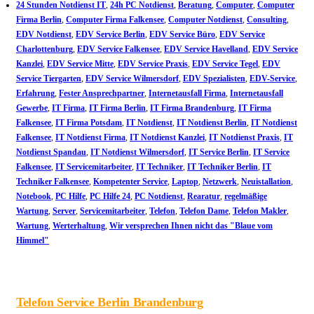
24 Stunden Notdienst IT
,
24h PC Notdienst
,
Beratung
,
Computer
,
Computer
Firma Berlin
,
Computer Firma Falkensee
,
Computer Notdienst
,
Consulting
,
EDV Notdienst
,
EDV Service Berlin
,
EDV Service Büro
,
EDV Service
Charlottenburg
,
EDV Service Falkensee
,
EDV Service Havelland
,
EDV Service
Kanzlei
,
EDV Service Mitte
,
EDV Service Praxis
,
EDV Service Tegel
,
EDV
Service Tiergarten
,
EDV Service Wilmersdorf
,
EDV Spezialisten
,
EDV-Service
,
Erfahrung
,
Fester Ansprechpartner
,
Internetausfall Firma
,
Internetausfall
Gewerbe
,
IT Firma
,
IT Firma Berlin
,
IT Firma Brandenburg
,
IT Firma
Falkensee
,
IT Firma Potsdam
,
IT Notdienst
,
IT Notdienst Berlin
,
IT Notdienst
Falkensee
,
IT Notdienst Firma
,
IT Notdienst Kanzlei
,
IT Notdienst Praxis
,
IT
Notdienst Spandau
,
IT Notdienst Wilmersdorf
,
IT Service Berlin
,
IT Service
Falkensee
,
IT Servicemitarbeiter
,
IT Techniker
,
IT Techniker Berlin
,
IT
Techniker Falkensee
,
Kompetenter Service
,
Laptop
,
Netzwerk
,
Neuistallation
,
Notebook
,
PC Hilfe
,
PC Hilfe 24
,
PC Notdienst
,
Rearatur
,
regelmäßige
Wartung
,
Server
,
Servicemitarbeiter
,
Telefon
,
Telefon Dame
,
Telefon Makler
,
Wartung
,
Werterhaltung
,
Wir versprechen Ihnen nicht das "Blaue vom
Himmel"
Telefon Service Berlin Brandenburg