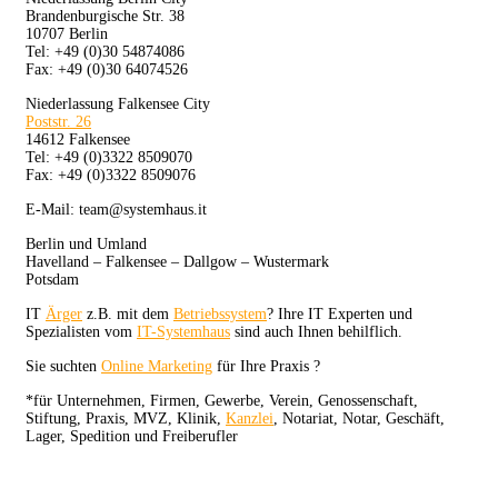
Brandenburgische Str. 38
10707 Berlin
Tel: +49 (0)30 54874086
Fax: +49 (0)30 64074526
Niederlassung Falkensee City
Poststr. 26
14612 Falkensee
Tel: +49 (0)3322 8509070
Fax: +49 (0)3322 8509076
E-Mail: team@systemhaus.it
Berlin und Umland
Havelland – Falkensee – Dallgow – Wustermark
Potsdam
IT
Ärger
z.B. mit dem
Betriebssystem
? Ihre IT Experten und
Spezialisten vom
IT-Systemhaus
sind auch Ihnen behilflich.
Sie suchten
Online Marketing
für Ihre Praxis ?
*für Unternehmen, Firmen, Gewerbe, Verein, Genossenschaft,
Stiftung, Praxis, MVZ, Klinik,
Kanzlei
, Notariat, Notar, Geschäft,
Lager, Spedition und Freiberufler