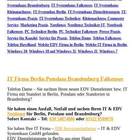
Systemhaus Brandenburg
,
IT Systemhaus Falkensee
,
IT Systemhaus
Kleinmachnow
,
IT-Systemhas Berlin
,
IT-Systemhaus Dienstleistungen
,
IT-
Systemhaus Praxis
,
IT-Systemhaus Techniker
,
Kleinmachnow Computer
Service
,
Marketing Praxis
,
Notdienst
,
Notdienst Techniker IT
,
Notebook
Falkensee
,
PC Techniker Berlin
,
PC Techniker Falkensee
,
Presse Praxis
,
Service für Kanzlei
,
Service für Praxis
,
Telefon Dame
,
Telefon Falkensee
,
Telefon Havelland
,
Welche EDV Firma in Berlin
,
Welche IT Firma in Berlin
,
Windows 10
,
Windows 10 auf Windows 11
,
Windows 11
,
Windows 7
IT Firma Berlin Potsdam Brandenburg Falkensee
Telefon Dame – Sie suchten Ihren neuen EDV Dienstleister bzw. IT
Firma mit Standort in Berlin, Potsdam oder Standorten in
Brandenburg?
Sie haben einen Ausfall, Notfall und suchen Ihren IT & EDV
Notdienst
für Berlin, Potsdam und Brandenburg?
Sofort Kontakt – Tel:
030 54874086
oder
03322 8509070
Sie haben Ihre IT Firma –
IHR Servicemitarbeiter
– IT & EDV
Systemhaus GmbH gefunden.
EDV Dienstleistungen in Berlin aus einer Hand.