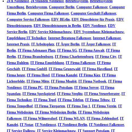
24 h Notdienst
,
24 Stunden Notdienst
,
Betriebssystem
,
Betriebssystem
Umstellung
,
Betriebsystem
,
Computer Berlin
,
Computer Falkensee
,
Computer
Firma Berlin
,
Computer Firma Falkensee
,
Computer Geschäft Falkensee
,
Computer Service Falkensee
,
EDV BErlin
,
EDV Dienstleister für Praxis
,
EDV
Dienstleistungen
,
EDV Dienstleistungen in Berlin
,
EDV Notdienst
,
EDV
Service Berlin
,
EDV Service Kleinmachnow
,
EDV Systemhaus Kleinmachnow
,
Empfehlung IT Techniker
,
Internet Beratung Falkensee
,
Internet Falkensee
,
Internet Praxis
,
IT Arbeitsplatz
,
IT Ärger Berlin
,
IT Ärger Falkensee
,
IT
Berlin
,
IT Firma Adenauer Platz
,
IT Firma AG
,
IT Firma Anwalt
,
IT Firma
Berlin
,
IT Firma Brandenburg
,
IT Firma Charlottenburg
,
IT Firma City
,
IT
Firma Dahlem
,
IT Firma Empfehlung
,
IT Firma Falkensee
,
IT Firma
Geschäft
,
IT Firma GmbH
,
IT Firma Grunewald
,
IT Firma Havelland
,
IT
Firma heute
,
IT Firma Hotel
,
IT Firma Kanzlei
,
IT Firma Kiez
,
IT Firma
Lichterfelde
,
IT Firma Mitte
,
IT Firma Moabit
,
IT Firma Notbook
,
IT Firma
Notdienst
,
IT Firma PC
,
IT Firma Potsdam
,
IT Firma Server
,
IT Firma
Spandau
,
IT Firma Speckgürtel
,
IT Firma Steglitz
,
IT Firma Steuerberater
,
IT
Firma Techniker
,
IT Firma Tegel
,
IT Firma Telefon
,
IT Firma Teltow
,
IT
Firma Tempelhof
,
IT Firma Tiergarten
,
IT Firma Top 1
,
IT Firma Verein
,
IT
Firma Webdesign
,
IT Firma Webdesign Berlin
,
IT Firma Webdesign
Falkensee
,
IT Firma Wilmersdorf
,
IT Firma WLAN
,
IT Firma Zehlendorf
,
IT
Kanzlei
,
IT Notar
,
IT Notdiensst
,
IT Notdienst Berlin
,
IT Notdienst Falkensee
,
IT Service Dallgow
,
IT Service Kleinmachnow
,
IT Support Potsdam
,
IT