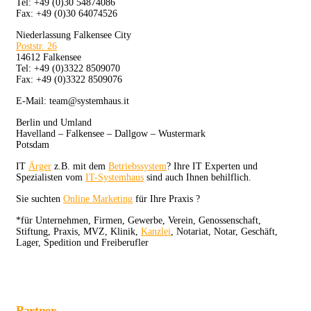
Tel: +49 (0)30 54874086
Fax: +49 (0)30 64074526
Niederlassung Falkensee City
Poststr. 26
14612 Falkensee
Tel: +49 (0)3322 8509070
Fax: +49 (0)3322 8509076
E-Mail: team@systemhaus.it
Berlin und Umland
Havelland – Falkensee – Dallgow – Wustermark
Potsdam
IT
Ärger
z.B. mit dem
Betriebssystem
? Ihre IT Experten und
Spezialisten vom
IT-Systemhaus
sind auch Ihnen behilflich.
Sie suchten
Online Marketing
für Ihre Praxis ?
*für Unternehmen, Firmen, Gewerbe, Verein, Genossenschaft,
Stiftung, Praxis, MVZ, Klinik,
Kanzlei
, Notariat, Notar, Geschäft,
Lager, Spedition und Freiberufler
Partner