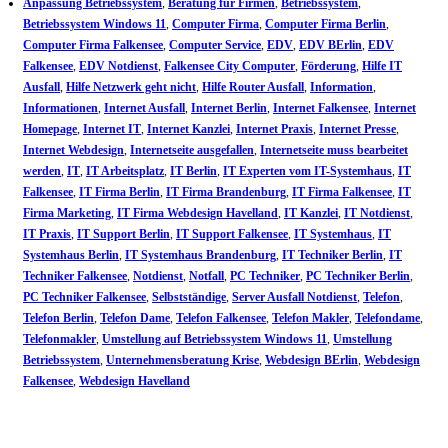
Anpassung Betriebssystem
,
Beratung für Firmen
,
Betriebssystem
,
Betriebssystem Windows 11
,
Computer Firma
,
Computer Firma Berlin
,
Computer Firma Falkensee
,
Computer Service
,
EDV
,
EDV BErlin
,
EDV
Falkensee
,
EDV Notdienst
,
Falkensee City Computer
,
Förderung
,
Hilfe IT
Ausfall
,
Hilfe Netzwerk geht nicht
,
Hilfe Router Ausfall
,
Information
,
Informationen
,
Internet Ausfall
,
Internet Berlin
,
Internet Falkensee
,
Internet
Homepage
,
Internet IT
,
Internet Kanzlei
,
Internet Praxis
,
Internet Presse
,
Internet Webdesign
,
Internetseite ausgefallen
,
Internetseite muss bearbeitet
werden
,
IT
,
IT Arbeitsplatz
,
IT Berlin
,
IT Experten vom IT-Systemhaus
,
IT
Falkensee
,
IT Firma Berlin
,
IT Firma Brandenburg
,
IT Firma Falkensee
,
IT
Firma Marketing
,
IT Firma Webdesign Havelland
,
IT Kanzlei
,
IT Notdienst
,
IT Praxis
,
IT Support Berlin
,
IT Support Falkensee
,
IT Systemhaus
,
IT
Systemhaus Berlin
,
IT Systemhaus Brandenburg
,
IT Techniker Berlin
,
IT
Techniker Falkensee
,
Notdienst
,
Notfall
,
PC Techniker
,
PC Techniker Berlin
,
PC Techniker Falkensee
,
Selbstständige
,
Server Ausfall Notdienst
,
Telefon
,
Telefon Berlin
,
Telefon Dame
,
Telefon Falkensee
,
Telefon Makler
,
Telefondame
,
Telefonmakler
,
Umstellung auf Betriebssystem Windows 11
,
Umstellung
Betriebssystem
,
Unternehmensberatung Krise
,
Webdesign BErlin
,
Webdesign
Falkensee
,
Webdesign Havelland