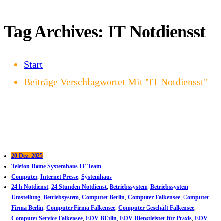
Tag Archives: IT Notdiensst
Start
Beiträge Verschlagwortet Mit "IT Notdiensst"
20 Dez. 2025
Telefon Dame Systemhaus IT Team
Computer
,
Internet Presse
,
Systemhaus
24 h Notdienst
,
24 Stunden Notdienst
,
Betriebssystem
,
Betriebssystem
Umstellung
,
Betriebsystem
,
Computer Berlin
,
Computer Falkensee
,
Computer
Firma Berlin
,
Computer Firma Falkensee
,
Computer Geschäft Falkensee
,
Computer Service Falkensee
,
EDV BErlin
,
EDV Dienstleister für Praxis
,
EDV