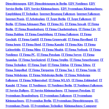
Dienstleistungen
,
EDV Dienstleistungen in Berlin
,
EDV Notdienst
,
EDV
Service Berlin
,
EDV Service Kleinmachnow
,
EDV Systemhaus Kleinmachnow
,
Empfehlung IT Techniker
,
Internet Beratung Falkensee
,
Internet Falkensee
,
Internet Praxis
,
IT Arbeitsplatz
,
IT Ärger Berlin
,
IT Ärger Falkensee
,
IT
Berlin
,
IT Firma Adenauer Platz
,
IT Firma AG
,
IT Firma Anwalt
,
IT Firma
Berlin
,
IT Firma Brandenburg
,
IT Firma Charlottenburg
,
IT Firma City
,
IT
Firma Dahlem
,
IT Firma Empfehlung
,
IT Firma Falkensee
,
IT Firma
Geschäft
,
IT Firma GmbH
,
IT Firma Grunewald
,
IT Firma Havelland
,
IT
Firma heute
,
IT Firma Hotel
,
IT Firma Kanzlei
,
IT Firma Kiez
,
IT Firma
Lichterfelde
,
IT Firma Mitte
,
IT Firma Moabit
,
IT Firma Notbook
,
IT Firma
Notdienst
,
IT Firma PC
,
IT Firma Potsdam
,
IT Firma Server
,
IT Firma
Spandau
,
IT Firma Speckgürtel
,
IT Firma Steglitz
,
IT Firma Steuerberater
,
IT
Firma Techniker
,
IT Firma Tegel
,
IT Firma Telefon
,
IT Firma Teltow
,
IT
Firma Tempelhof
,
IT Firma Tiergarten
,
IT Firma Top 1
,
IT Firma Verein
,
IT
Firma Webdesign
,
IT Firma Webdesign Berlin
,
IT Firma Webdesign
Falkensee
,
IT Firma Wilmersdorf
,
IT Firma WLAN
,
IT Firma Zehlendorf
,
IT
Kanzlei
,
IT Notar
,
IT Notdiensst
,
IT Notdienst Berlin
,
IT Notdienst Falkensee
,
IT Service Dallgow
,
IT Service Kleinmachnow
,
IT Support Potsdam
,
IT
Systemhaus Brandenburg
,
IT Systemhaus Falkensee
,
IT Systemhaus
Kleinmachnow
,
IT-Systemhas Berlin
,
IT-Systemhaus Dienstleistungen
,
IT-
Systemhaus Praxis
,
IT-Systemhaus Techniker
,
Kleinmachnow Computer