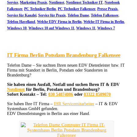
Service
,
Marketing Praxis
,
Notdienst
,
Notdienst Techniker IT
,
Notebook
Falkensee
,
PC Techniker Berlin
,
PC Techniker Falkensee
,
Presse Praxis
,
Service für Kanzlei
,
Service für Praxis
,
Telefon Dame
,
Telefon Falkensee
,
Telefon Havelland
,
Welche EDV Firma in Berlin
,
Welche IT Firma in Berlin
,
Windows 10
,
Windows 10 auf Windows 11
,
Windows 11
,
Windows 7
IT Firma Berlin Potsdam Brandenburg Falkensee
Telefon Dame – Sie suchten Ihren neuen EDV Dienstleister bzw. IT
Firma mit Standort in Berlin, Potsdam oder Standorten in
Brandenburg?
Sie haben einen Ausfall, Notfall und suchen Ihren IT & EDV
Notdienst
für Berlin, Potsdam und Brandenburg?
Sofort Kontakt – Tel:
030 54874086
oder
03322 8509070
Sie haben Ihre IT Firma –
IHR Servicemitarbeiter
– IT & EDV
Systemhaus GmbH gefunden.
EDV Dienstleistungen in Berlin aus einer Hand.