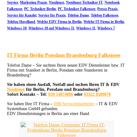
Service
,
Marketing Praxis
,
Notdienst
,
Notdienst Techniker IT
,
Notebook
Falkensee
,
PC Techniker Berlin
,
PC Techniker Falkensee
,
Presse Praxis
,
Service für Kanzlei
,
Service für Praxis
,
Telefon Dame
,
Telefon Falkensee
,
Telefon Havelland
,
Welche EDV Firma in Berlin
,
Welche IT Firma in Berlin
,
Windows 10
,
Windows 10 auf Windows 11
,
Windows 11
,
Windows 7
IT Firma Berlin Potsdam Brandenburg Falkensee
Telefon Dame – Sie suchten Ihren neuen EDV Dienstleister bzw. IT
Firma mit Standort in Berlin, Potsdam oder Standorten in
Brandenburg?
Sie haben einen Ausfall, Notfall und suchen Ihren IT & EDV
Notdienst
für Berlin, Potsdam und Brandenburg?
Sofort Kontakt – Tel:
030 54874086
oder
03322 8509070
Sie haben Ihre IT Firma –
IHR Servicemitarbeiter
– IT & EDV
Systemhaus GmbH gefunden.
EDV Dienstleistungen in Berlin aus einer Hand.