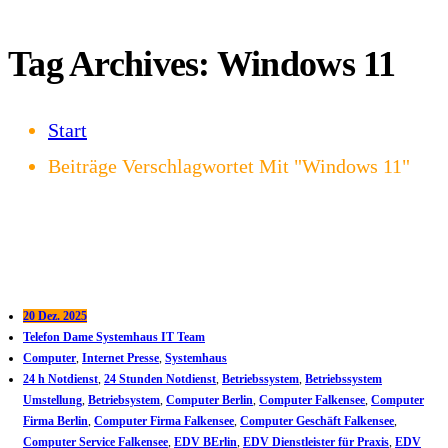
Tag Archives: Windows 11
Start
Beiträge Verschlagwortet Mit "Windows 11"
20 Dez. 2025
Telefon Dame Systemhaus IT Team
Computer
,
Internet Presse
,
Systemhaus
24 h Notdienst
,
24 Stunden Notdienst
,
Betriebssystem
,
Betriebssystem
Umstellung
,
Betriebsystem
,
Computer Berlin
,
Computer Falkensee
,
Computer
Firma Berlin
,
Computer Firma Falkensee
,
Computer Geschäft Falkensee
,
Computer Service Falkensee
,
EDV BErlin
,
EDV Dienstleister für Praxis
,
EDV