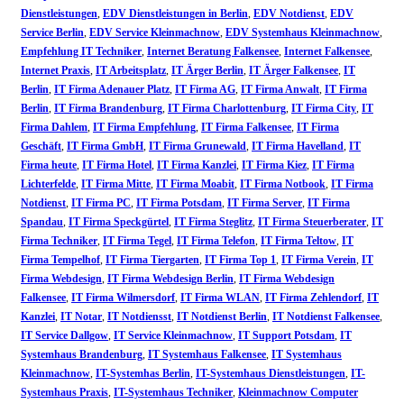
Dienstleistungen
,
EDV Dienstleistungen in Berlin
,
EDV Notdienst
,
EDV
Service Berlin
,
EDV Service Kleinmachnow
,
EDV Systemhaus Kleinmachnow
,
Empfehlung IT Techniker
,
Internet Beratung Falkensee
,
Internet Falkensee
,
Internet Praxis
,
IT Arbeitsplatz
,
IT Ärger Berlin
,
IT Ärger Falkensee
,
IT
Berlin
,
IT Firma Adenauer Platz
,
IT Firma AG
,
IT Firma Anwalt
,
IT Firma
Berlin
,
IT Firma Brandenburg
,
IT Firma Charlottenburg
,
IT Firma City
,
IT
Firma Dahlem
,
IT Firma Empfehlung
,
IT Firma Falkensee
,
IT Firma
Geschäft
,
IT Firma GmbH
,
IT Firma Grunewald
,
IT Firma Havelland
,
IT
Firma heute
,
IT Firma Hotel
,
IT Firma Kanzlei
,
IT Firma Kiez
,
IT Firma
Lichterfelde
,
IT Firma Mitte
,
IT Firma Moabit
,
IT Firma Notbook
,
IT Firma
Notdienst
,
IT Firma PC
,
IT Firma Potsdam
,
IT Firma Server
,
IT Firma
Spandau
,
IT Firma Speckgürtel
,
IT Firma Steglitz
,
IT Firma Steuerberater
,
IT
Firma Techniker
,
IT Firma Tegel
,
IT Firma Telefon
,
IT Firma Teltow
,
IT
Firma Tempelhof
,
IT Firma Tiergarten
,
IT Firma Top 1
,
IT Firma Verein
,
IT
Firma Webdesign
,
IT Firma Webdesign Berlin
,
IT Firma Webdesign
Falkensee
,
IT Firma Wilmersdorf
,
IT Firma WLAN
,
IT Firma Zehlendorf
,
IT
Kanzlei
,
IT Notar
,
IT Notdiensst
,
IT Notdienst Berlin
,
IT Notdienst Falkensee
,
IT Service Dallgow
,
IT Service Kleinmachnow
,
IT Support Potsdam
,
IT
Systemhaus Brandenburg
,
IT Systemhaus Falkensee
,
IT Systemhaus
Kleinmachnow
,
IT-Systemhas Berlin
,
IT-Systemhaus Dienstleistungen
,
IT-
Systemhaus Praxis
,
IT-Systemhaus Techniker
,
Kleinmachnow Computer