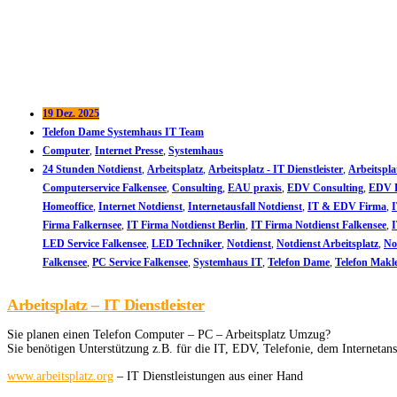
19 Dez. 2025
Telefon Dame Systemhaus IT Team
Computer
,
Internet Presse
,
Systemhaus
24 Stunden Notdienst
,
Arbeitsplatz
,
Arbeitsplatz - IT Dienstleister
,
Arbeitspl
Computerservice Falkensee
,
Consulting
,
EAU praxis
,
EDV Consulting
,
EDV D
Homeoffice
,
Internet Notdienst
,
Internetausfall Notdienst
,
IT & EDV Firma
,
Firma Falkernsee
,
IT Firma Notdienst Berlin
,
IT Firma Notdienst Falkensee
,
I
LED Service Falkensee
,
LED Techniker
,
Notdienst
,
Notdienst Arbeitsplatz
,
No
Falkensee
,
PC Service Falkensee
,
Systemhaus IT
,
Telefon Dame
,
Telefon Makl
Arbeitsplatz – IT Dienstleister
Sie planen einen Telefon Computer – PC – Arbeitsplatz Umzug?
Sie benötigen Unterstützung z.B. für die IT, EDV, Telefonie, dem Internetan
www.arbeitsplatz.org
– IT Dienstleistungen aus einer Hand