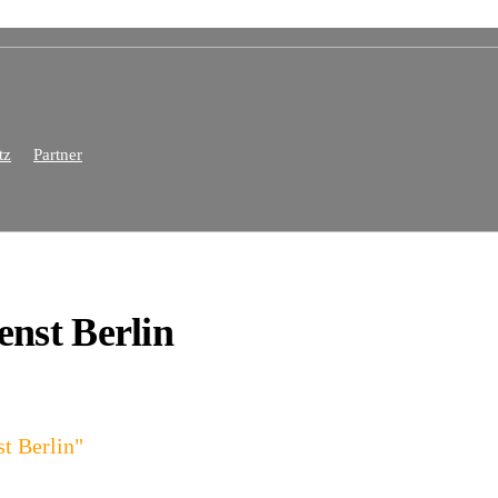
tz
Partner
enst Berlin
t Berlin"