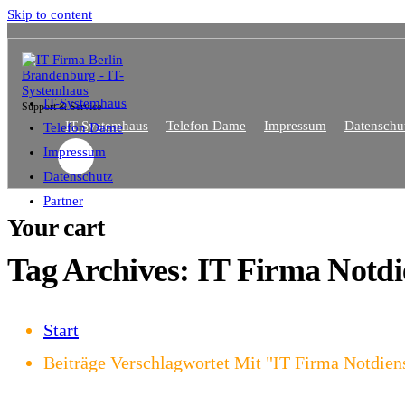
Skip to content
IT-Systemhaus
Support & Service
IT-Systemhaus
Telefon Dame
Impressum
Datenschu
Telefon Dame
Impressum
Datenschutz
Partner
Your cart
Tag Archives: IT Firma Notdi
Start
Beiträge Verschlagwortet Mit "IT Firma Notdiens