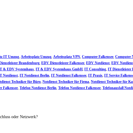
atz IT Umzug
,
Arbeitsplatz Umzug
,
Arbeitsplatz VPN
,
Computer Falkensee
,
Computer N
ienstleister Brandenburg
,
EDV Dienstleister Falkensee
,
EDV Notdienst
,
EDV Notdiens
IT & EDV Systemhaus
,
IT & EDV Systemhaus GmbH
,
IT Consulting
,
IT Dienstleister 
T Notdienst
,
IT Notdienst Berlin
,
IT Notdienst Falkensee
,
IT Praxis
,
IT Service Falkens
tdienst Techniker für Büro
,
Notdienst Techniker für Firma
,
Notdienst Techniker für Ka
er Falkensee
,
Telefon Notdienst Berlin
,
Telefon Notdienst Falkensee
,
Telefonausfall Notd
schluss oder Netzwerk?