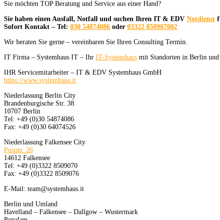
Sie möchten TOP Beratung und Service aus einer Hand?
Sie haben einen Ausfall, Notfall und suchen Ihren IT & EDV
Notdienst
f
Sofort Kontakt – Tel:
030 54874086
oder
03322 850907002
Wir beraten Sie gerne – vereinbaren Sie Ihren Consulting Termin.
IT Firma – Systemhaus IT – Ihr
IT-Systemhaus
mit Standorten in Berlin un
IHR Servicemitarbeiter – IT & EDV Systemhaus GmbH
https://www.systemhaus.it
Niederlassung Berlin City
Brandenburgische Str. 38
10707 Berlin
Tel: +49 (0)30 54874086
Fax: +49 (0)30 64074526
Niederlassung Falkensee City
Poststr. 26
14612 Falkensee
Tel: +49 (0)3322 8509070
Fax: +49 (0)3322 8509076
E-Mail: team@systemhaus.it
Berlin und Umland
Havelland – Falkensee – Dallgow – Wustermark
Potsdam