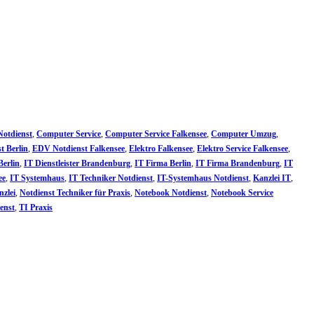
otdienst
,
Computer Service
,
Computer Service Falkensee
,
Computer Umzug
,
t Berlin
,
EDV Notdienst Falkensee
,
Elektro Falkensee
,
Elektro Service Falkensee
,
Berlin
,
IT Dienstleister Brandenburg
,
IT Firma Berlin
,
IT Firma Brandenburg
,
IT
ee
,
IT Systemhaus
,
IT Techniker Notdienst
,
IT-Systemhaus Notdienst
,
Kanzlei IT
,
nzlei
,
Notdienst Techniker für Praxis
,
Notebook Notdienst
,
Notebook Service
ienst
,
TI Praxis