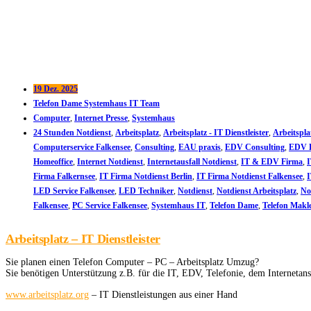
19 Dez. 2025
Telefon Dame Systemhaus IT Team
Computer
,
Internet Presse
,
Systemhaus
24 Stunden Notdienst
,
Arbeitsplatz
,
Arbeitsplatz - IT Dienstleister
,
Arbeitspl
Computerservice Falkensee
,
Consulting
,
EAU praxis
,
EDV Consulting
,
EDV D
Homeoffice
,
Internet Notdienst
,
Internetausfall Notdienst
,
IT & EDV Firma
,
Firma Falkernsee
,
IT Firma Notdienst Berlin
,
IT Firma Notdienst Falkensee
,
I
LED Service Falkensee
,
LED Techniker
,
Notdienst
,
Notdienst Arbeitsplatz
,
No
Falkensee
,
PC Service Falkensee
,
Systemhaus IT
,
Telefon Dame
,
Telefon Makl
Arbeitsplatz – IT Dienstleister
Sie planen einen Telefon Computer – PC – Arbeitsplatz Umzug?
Sie benötigen Unterstützung z.B. für die IT, EDV, Telefonie, dem Internetan
www.arbeitsplatz.org
– IT Dienstleistungen aus einer Hand