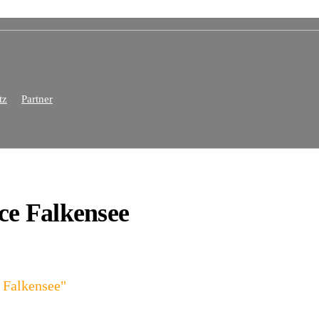
tz
Partner
ce Falkensee
 Falkensee"