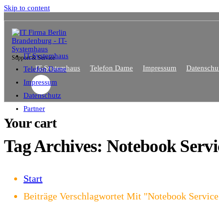
Skip to content
IT-Systemhaus
Support & Service
IT-Systemhaus
Telefon Dame
Impressum
Datenschu
Telefon Dame
Impressum
Datenschutz
Partner
Your cart
Tag Archives: Notebook Servi
Start
Beiträge Verschlagwortet Mit "Notebook Service