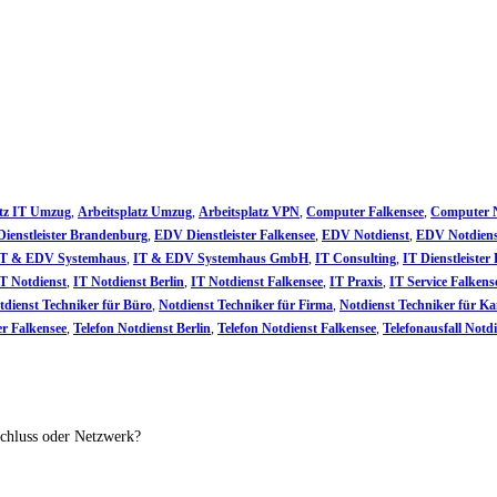
atz IT Umzug
,
Arbeitsplatz Umzug
,
Arbeitsplatz VPN
,
Computer Falkensee
,
Computer N
ienstleister Brandenburg
,
EDV Dienstleister Falkensee
,
EDV Notdienst
,
EDV Notdiens
IT & EDV Systemhaus
,
IT & EDV Systemhaus GmbH
,
IT Consulting
,
IT Dienstleister 
T Notdienst
,
IT Notdienst Berlin
,
IT Notdienst Falkensee
,
IT Praxis
,
IT Service Falkens
tdienst Techniker für Büro
,
Notdienst Techniker für Firma
,
Notdienst Techniker für Ka
er Falkensee
,
Telefon Notdienst Berlin
,
Telefon Notdienst Falkensee
,
Telefonausfall Notd
schluss oder Netzwerk?