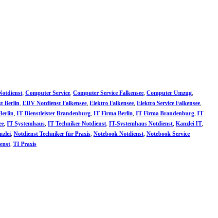
otdienst
,
Computer Service
,
Computer Service Falkensee
,
Computer Umzug
,
t Berlin
,
EDV Notdienst Falkensee
,
Elektro Falkensee
,
Elektro Service Falkensee
,
Berlin
,
IT Dienstleister Brandenburg
,
IT Firma Berlin
,
IT Firma Brandenburg
,
IT
ee
,
IT Systemhaus
,
IT Techniker Notdienst
,
IT-Systemhaus Notdienst
,
Kanzlei IT
,
nzlei
,
Notdienst Techniker für Praxis
,
Notebook Notdienst
,
Notebook Service
ienst
,
TI Praxis