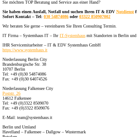
Sie möchten TOP Beratung und Service aus einer Hand?
Sie haben einen Ausfall, Notfall und suchen Ihren IT & EDV
Notdienst
f
Sofort Kontakt – Tel:
030 54874086
oder
03322 850907002
Wir beraten Sie gerne – vereinbaren Sie Ihren Consulting Termin.
IT Firma – Systemhaus IT – Ihr
IT-Systemhaus
mit Standorten in Berlin un
IHR Servicemitarbeiter – IT & EDV Systemhaus GmbH
https://www.systemhaus.it
Niederlassung Berlin City
Brandenburgische Str. 38
10707 Berlin
Tel: +49 (0)30 54874086
Fax: +49 (0)30 64074526
Niederlassung Falkensee City
Poststr. 26
14612 Falkensee
Tel: +49 (0)3322 8509070
Fax: +49 (0)3322 8509076
E-Mail: team@systemhaus.it
Berlin und Umland
Havelland – Falkensee – Dallgow – Wustermark
Potsdam