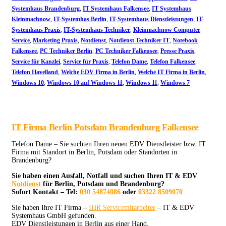
Systemhaus Brandenburg
,
IT Systemhaus Falkensee
,
IT Systemhaus
Kleinmachnow
,
IT-Systemhas Berlin
,
IT-Systemhaus Dienstleistungen
,
IT-
Systemhaus Praxis
,
IT-Systemhaus Techniker
,
Kleinmachnow Computer
Service
,
Marketing Praxis
,
Notdienst
,
Notdienst Techniker IT
,
Notebook
Falkensee
,
PC Techniker Berlin
,
PC Techniker Falkensee
,
Presse Praxis
,
Service für Kanzlei
,
Service für Praxis
,
Telefon Dame
,
Telefon Falkensee
,
Telefon Havelland
,
Welche EDV Firma in Berlin
,
Welche IT Firma in Berlin
,
Windows 10
,
Windows 10 auf Windows 11
,
Windows 11
,
Windows 7
IT Firma Berlin Potsdam Brandenburg Falkensee
Telefon Dame – Sie suchten Ihren neuen EDV Dienstleister bzw. IT
Firma mit Standort in Berlin, Potsdam oder Standorten in
Brandenburg?
Sie haben einen Ausfall, Notfall und suchen Ihren IT & EDV
Notdienst
für Berlin, Potsdam und Brandenburg?
Sofort Kontakt – Tel:
030 54874086
oder
03322 8509070
Sie haben Ihre IT Firma –
IHR Servicemitarbeiter
– IT & EDV
Systemhaus GmbH gefunden.
EDV Dienstleistungen in Berlin aus einer Hand.