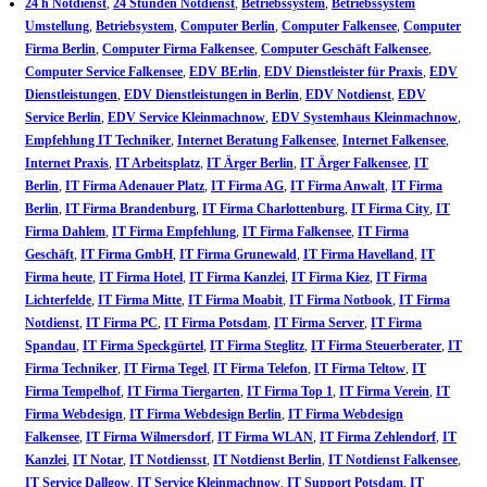
24 h Notdienst
,
24 Stunden Notdienst
,
Betriebssystem
,
Betriebssystem
Umstellung
,
Betriebsystem
,
Computer Berlin
,
Computer Falkensee
,
Computer
Firma Berlin
,
Computer Firma Falkensee
,
Computer Geschäft Falkensee
,
Computer Service Falkensee
,
EDV BErlin
,
EDV Dienstleister für Praxis
,
EDV
Dienstleistungen
,
EDV Dienstleistungen in Berlin
,
EDV Notdienst
,
EDV
Service Berlin
,
EDV Service Kleinmachnow
,
EDV Systemhaus Kleinmachnow
,
Empfehlung IT Techniker
,
Internet Beratung Falkensee
,
Internet Falkensee
,
Internet Praxis
,
IT Arbeitsplatz
,
IT Ärger Berlin
,
IT Ärger Falkensee
,
IT
Berlin
,
IT Firma Adenauer Platz
,
IT Firma AG
,
IT Firma Anwalt
,
IT Firma
Berlin
,
IT Firma Brandenburg
,
IT Firma Charlottenburg
,
IT Firma City
,
IT
Firma Dahlem
,
IT Firma Empfehlung
,
IT Firma Falkensee
,
IT Firma
Geschäft
,
IT Firma GmbH
,
IT Firma Grunewald
,
IT Firma Havelland
,
IT
Firma heute
,
IT Firma Hotel
,
IT Firma Kanzlei
,
IT Firma Kiez
,
IT Firma
Lichterfelde
,
IT Firma Mitte
,
IT Firma Moabit
,
IT Firma Notbook
,
IT Firma
Notdienst
,
IT Firma PC
,
IT Firma Potsdam
,
IT Firma Server
,
IT Firma
Spandau
,
IT Firma Speckgürtel
,
IT Firma Steglitz
,
IT Firma Steuerberater
,
IT
Firma Techniker
,
IT Firma Tegel
,
IT Firma Telefon
,
IT Firma Teltow
,
IT
Firma Tempelhof
,
IT Firma Tiergarten
,
IT Firma Top 1
,
IT Firma Verein
,
IT
Firma Webdesign
,
IT Firma Webdesign Berlin
,
IT Firma Webdesign
Falkensee
,
IT Firma Wilmersdorf
,
IT Firma WLAN
,
IT Firma Zehlendorf
,
IT
Kanzlei
,
IT Notar
,
IT Notdiensst
,
IT Notdienst Berlin
,
IT Notdienst Falkensee
,
IT Service Dallgow
,
IT Service Kleinmachnow
,
IT Support Potsdam
,
IT