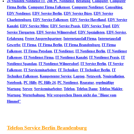
24 Stunden Notdienst IT
,
24h PC Notdienst
,
Beratung
,
Computer
,
Computer
Firma Berlin
,
Computer Firma Falkensee
,
Computer Notdienst
,
Consulting
,
EDV Notdienst
,
EDV Service Berlin
,
EDV Service Büro
,
EDV Service
Charlottenburg
,
EDV Service Falkensee
,
EDV Service Havelland
,
EDV Service
Kanzlei
,
EDV Service Mitte
,
EDV Service Praxis
,
EDV Service Tegel
,
EDV
Service Tiergarten
,
EDV Service Wilmersdorf
,
EDV Spezialisten
,
EDV-Service
,
Erfahrung
,
Fester Ansprechpartner
,
Internetausfall Firma
,
Internetausfall
Gewerbe
,
IT Firma
,
IT Firma Berlin
,
IT Firma Brandenburg
,
IT Firma
Falkensee
,
IT Firma Potsdam
,
IT Notdienst
,
IT Notdienst Berlin
,
IT Notdienst
Falkensee
,
IT Notdienst Firma
,
IT Notdienst Kanzlei
,
IT Notdienst Praxis
,
IT
Notdienst Spandau
,
IT Notdienst Wilmersdorf
,
IT Service Berlin
,
IT Service
Falkensee
,
IT Servicemitarbeiter
,
IT Techniker
,
IT Techniker Berlin
,
IT
Techniker Falkensee
,
Kompetenter Service
,
Laptop
,
Netzwerk
,
Neuistallation
,
Notebook
,
PC Hilfe
,
PC Hilfe 24
,
PC Notdienst
,
Rearatur
,
regelmäßige
Wartung
,
Server
,
Servicemitarbeiter
,
Telefon
,
Telefon Dame
,
Telefon Makler
,
Wartung
,
Werterhaltung
,
Wir versprechen Ihnen nicht das "Blaue vom
Himmel"
Telefon Service Berlin Brandenburg