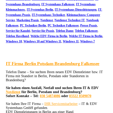
Systemhaus Brandenburg
,
IT Systemhaus Falkensee
,
IT Systemhaus
Kleinmachnow
,
IT-Systemhas Berlin
,
IT-Systemhaus Dienstleistungen
,
IT-
Systemhaus Praxis
,
IT-Systemhaus Techniker
,
Kleinmachnow Computer
Service
,
Marketing Praxis
,
Notdienst
,
Notdienst Techniker IT
,
Notebook
Falkensee
,
PC Techniker Berlin
,
PC Techniker Falkensee
,
Presse Praxis
,
Service für Kanzlei
,
Service für Praxis
,
Telefon Dame
,
Telefon Falkensee
,
Telefon Havelland
,
Welche EDV Firma in Berlin
,
Welche IT Firma in Berlin
,
Windows 10
,
Windows 10 auf Windows 11
,
Windows 11
,
Windows 7
IT Firma Berlin Potsdam Brandenburg Falkensee
Telefon Dame – Sie suchten Ihren neuen EDV Dienstleister bzw. IT
Firma mit Standort in Berlin, Potsdam oder Standorten in
Brandenburg?
Sie haben einen Ausfall, Notfall und suchen Ihren IT & EDV
Notdienst
für Berlin, Potsdam und Brandenburg?
Sofort Kontakt – Tel:
030 54874086
oder
03322 8509070
Sie haben Ihre IT Firma –
IHR Servicemitarbeiter
– IT & EDV
Systemhaus GmbH gefunden.
EDV Dienstleistungen in Berlin aus einer Hand.