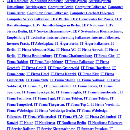
24 h Notdienst
,
24 Stunden Notdienst
,
Betriebssystem
,
Betriebssystem
Umstellung
,
Betriebsystem
,
Computer Berlin
,
Computer Falkensee
,
Computer
Firma Berlin
,
Computer Firma Falkensee
,
Computer Geschäft Falkensee
,
Computer Service Falkensee
,
EDV BErlin
,
EDV Dienstleister für Praxis
,
EDV
Dienstleistungen
,
EDV Dienstleistungen in Berlin
,
EDV Notdienst
,
EDV
Service Berlin
,
EDV Service Kleinmachnow
,
EDV Systemhaus Kleinmachnow
,
Empfehlung IT Techniker
,
Internet Beratung Falkensee
,
Internet Falkensee
,
Internet Praxis
,
IT Arbeitsplatz
,
IT Ärger Berlin
,
IT Ärger Falkensee
,
IT
Berlin
,
IT Firma Adenauer Platz
,
IT Firma AG
,
IT Firma Anwalt
,
IT Firma
Berlin
,
IT Firma Brandenburg
,
IT Firma Charlottenburg
,
IT Firma City
,
IT
Firma Dahlem
,
IT Firma Empfehlung
,
IT Firma Falkensee
,
IT Firma
Geschäft
,
IT Firma GmbH
,
IT Firma Grunewald
,
IT Firma Havelland
,
IT
Firma heute
,
IT Firma Hotel
,
IT Firma Kanzlei
,
IT Firma Kiez
,
IT Firma
Lichterfelde
,
IT Firma Mitte
,
IT Firma Moabit
,
IT Firma Notbook
,
IT Firma
Notdienst
,
IT Firma PC
,
IT Firma Potsdam
,
IT Firma Server
,
IT Firma
Spandau
,
IT Firma Speckgürtel
,
IT Firma Steglitz
,
IT Firma Steuerberater
,
IT
Firma Techniker
,
IT Firma Tegel
,
IT Firma Telefon
,
IT Firma Teltow
,
IT
Firma Tempelhof
,
IT Firma Tiergarten
,
IT Firma Top 1
,
IT Firma Verein
,
IT
Firma Webdesign
,
IT Firma Webdesign Berlin
,
IT Firma Webdesign
Falkensee
,
IT Firma Wilmersdorf
,
IT Firma WLAN
,
IT Firma Zehlendorf
,
IT
Kanzlei
,
IT Notar
,
IT Notdiensst
,
IT Notdienst Berlin
,
IT Notdienst Falkensee
,
IT Service Dallgow
,
IT Service Kleinmachnow
,
IT Support Potsdam
,
IT