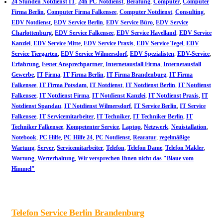
24 Stunden Notdienst IT
,
24h PC Notdienst
,
Beratung
,
Computer
,
Computer
Firma Berlin
,
Computer Firma Falkensee
,
Computer Notdienst
,
Consulting
,
EDV Notdienst
,
EDV Service Berlin
,
EDV Service Büro
,
EDV Service
Charlottenburg
,
EDV Service Falkensee
,
EDV Service Havelland
,
EDV Service
Kanzlei
,
EDV Service Mitte
,
EDV Service Praxis
,
EDV Service Tegel
,
EDV
Service Tiergarten
,
EDV Service Wilmersdorf
,
EDV Spezialisten
,
EDV-Service
,
Erfahrung
,
Fester Ansprechpartner
,
Internetausfall Firma
,
Internetausfall
Gewerbe
,
IT Firma
,
IT Firma Berlin
,
IT Firma Brandenburg
,
IT Firma
Falkensee
,
IT Firma Potsdam
,
IT Notdienst
,
IT Notdienst Berlin
,
IT Notdienst
Falkensee
,
IT Notdienst Firma
,
IT Notdienst Kanzlei
,
IT Notdienst Praxis
,
IT
Notdienst Spandau
,
IT Notdienst Wilmersdorf
,
IT Service Berlin
,
IT Service
Falkensee
,
IT Servicemitarbeiter
,
IT Techniker
,
IT Techniker Berlin
,
IT
Techniker Falkensee
,
Kompetenter Service
,
Laptop
,
Netzwerk
,
Neuistallation
,
Notebook
,
PC Hilfe
,
PC Hilfe 24
,
PC Notdienst
,
Rearatur
,
regelmäßige
Wartung
,
Server
,
Servicemitarbeiter
,
Telefon
,
Telefon Dame
,
Telefon Makler
,
Wartung
,
Werterhaltung
,
Wir versprechen Ihnen nicht das "Blaue vom
Himmel"
Telefon Service Berlin Brandenburg