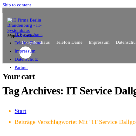
Skip to content
IT-Systemhaus
Support & Service
IT-Systemhaus
Telefon Dame
Impressum
Datenschu
Telefon Dame
Impressum
Datenschutz
Partner
Your cart
Tag Archives: IT Service Dal
Start
Beiträge Verschlagwortet Mit "IT Service Dallg