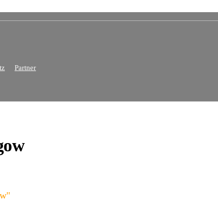
tz
Partner
lgow
ow"