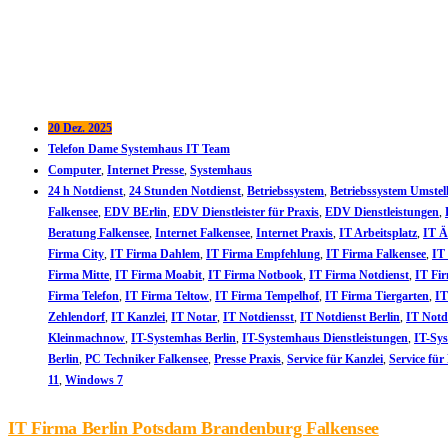
20 Dez. 2025
Telefon Dame Systemhaus IT Team
Computer
,
Internet Presse
,
Systemhaus
24 h Notdienst
,
24 Stunden Notdienst
,
Betriebssystem
,
Betriebssystem Umstel
Falkensee
,
EDV BErlin
,
EDV Dienstleister für Praxis
,
EDV Dienstleistungen
,
Beratung Falkensee
,
Internet Falkensee
,
Internet Praxis
,
IT Arbeitsplatz
,
IT Ä
Firma City
,
IT Firma Dahlem
,
IT Firma Empfehlung
,
IT Firma Falkensee
,
IT
Firma Mitte
,
IT Firma Moabit
,
IT Firma Notbook
,
IT Firma Notdienst
,
IT Fi
Firma Telefon
,
IT Firma Teltow
,
IT Firma Tempelhof
,
IT Firma Tiergarten
,
IT
Zehlendorf
,
IT Kanzlei
,
IT Notar
,
IT Notdiensst
,
IT Notdienst Berlin
,
IT Notd
Kleinmachnow
,
IT-Systemhas Berlin
,
IT-Systemhaus Dienstleistungen
,
IT-Sys
Berlin
,
PC Techniker Falkensee
,
Presse Praxis
,
Service für Kanzlei
,
Service für
11
,
Windows 7
IT Firma Berlin Potsdam Brandenburg Falkensee