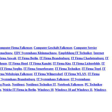
omputer Firma Falkensee
,
Computer Geschäft Falkensee
,
Computer Service
inmachnow
,
EDV Systemhaus Kleinmachnow
,
Empfehlung IT Techniker
,
Internet
Firma Anwalt
,
IT Firma Berlin
,
IT Firma Brandenburg
,
IT Firma Charlottenburg
,
IT
 heute
,
IT Firma Hotel
,
IT Firma Kanzlei
,
IT Firma Kiez
,
IT Firma Lichterfelde
,
IT
,
IT Firma Steglitz
,
IT Firma Steuerberater
,
IT Firma Techniker
,
IT Firma Tegel
,
IT
rma Webdesign Falkensee
,
IT Firma Wilmersdorf
,
IT Firma WLAN
,
IT Firma
T Systemhaus Brandenburg
,
IT Systemhaus Falkensee
,
IT Systemhaus
g Praxis
,
Notdienst
,
Notdienst Techniker IT
,
Notebook Falkensee
,
PC Techniker
n
,
Welche IT Firma in Berlin
,
Windows 10
,
Windows 10 auf Windows 11
,
Windows