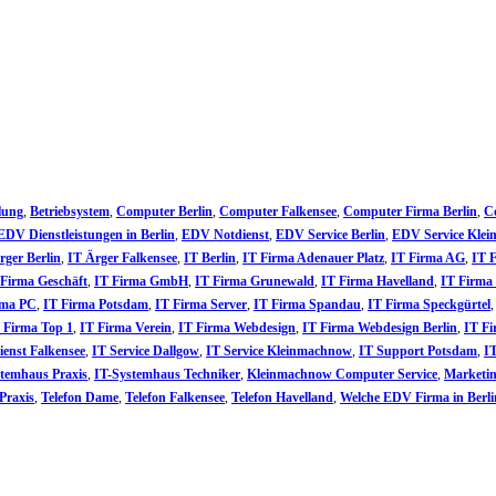
lung
,
Betriebsystem
,
Computer Berlin
,
Computer Falkensee
,
Computer Firma Berlin
,
C
EDV Dienstleistungen in Berlin
,
EDV Notdienst
,
EDV Service Berlin
,
EDV Service Kle
rger Berlin
,
IT Ärger Falkensee
,
IT Berlin
,
IT Firma Adenauer Platz
,
IT Firma AG
,
IT 
 Firma Geschäft
,
IT Firma GmbH
,
IT Firma Grunewald
,
IT Firma Havelland
,
IT Firma
rma PC
,
IT Firma Potsdam
,
IT Firma Server
,
IT Firma Spandau
,
IT Firma Speckgürtel
 Firma Top 1
,
IT Firma Verein
,
IT Firma Webdesign
,
IT Firma Webdesign Berlin
,
IT Fi
ienst Falkensee
,
IT Service Dallgow
,
IT Service Kleinmachnow
,
IT Support Potsdam
,
I
temhaus Praxis
,
IT-Systemhaus Techniker
,
Kleinmachnow Computer Service
,
Marketin
 Praxis
,
Telefon Dame
,
Telefon Falkensee
,
Telefon Havelland
,
Welche EDV Firma in Berli