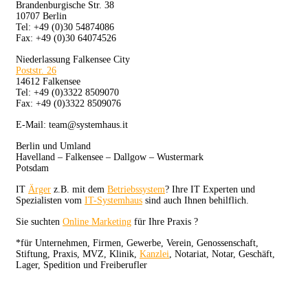
Brandenburgische Str. 38
10707 Berlin
Tel: +49 (0)30 54874086
Fax: +49 (0)30 64074526
Niederlassung Falkensee City
Poststr. 26
14612 Falkensee
Tel: +49 (0)3322 8509070
Fax: +49 (0)3322 8509076
E-Mail: team@systemhaus.it
Berlin und Umland
Havelland – Falkensee – Dallgow – Wustermark
Potsdam
IT
Ärger
z.B. mit dem
Betriebssystem
? Ihre IT Experten und
Spezialisten vom
IT-Systemhaus
sind auch Ihnen behilflich.
Sie suchten
Online Marketing
für Ihre Praxis ?
*für Unternehmen, Firmen, Gewerbe, Verein, Genossenschaft,
Stiftung, Praxis, MVZ, Klinik,
Kanzlei
, Notariat, Notar, Geschäft,
Lager, Spedition und Freiberufler