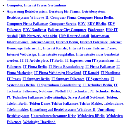
Computer
,
Internet Presse
,
Systemhaus
Anpassung Betriebssystem
,
Beratung für Firmen
,
Betriebssystem
,
Betriebssystem Windows 11
,
Computer Firma
,
Computer Firma Berlin
,
Computer Firma Falkensee
,
Computer Service
,
EDV
,
EDV BErlin
,
EDV
Falkensee
,
EDV Notdienst
,
Falkensee City Computer
,
Förderung
,
Hilfe IT
Ausfall
,
Hilfe Netzwerk geht nicht
,
Hilfe Router Ausfall
,
Information
,
Informationen
,
Internet Ausfall
,
Internet Berlin
,
Internet Falkensee
,
Internet
Homepage
,
Internet IT
,
Internet Kanzlei
,
Internet Praxis
,
Internet Presse
,
Internet Webdesign
,
Internetseite ausgefallen
,
Internetseite muss bearbeitet
werden
,
IT
,
IT Arbeitsplatz
,
IT Berlin
,
IT Experten vom IT-Systemhaus
,
IT
Falkensee
,
IT Firma Berlin
,
IT Firma Brandenburg
,
IT Firma Falkensee
,
IT
Firma Marketing
,
IT Firma Webdesign Havelland
,
IT Kanzlei
,
IT Notdienst
,
IT Praxis
,
IT Support Berlin
,
IT Support Falkensee
,
IT Systemhaus
,
IT
Systemhaus Berlin
,
IT Systemhaus Brandenburg
,
IT Techniker Berlin
,
IT
Techniker Falkensee
,
Notdienst
,
Notfall
,
PC Techniker
,
PC Techniker Berlin
,
PC Techniker Falkensee
,
Selbstständige
,
Server Ausfall Notdienst
,
Telefon
,
Telefon Berlin
,
Telefon Dame
,
Telefon Falkensee
,
Telefon Makler
,
Telefondame
,
Telefonmakler
,
Umstellung auf Betriebssystem Windows 11
,
Umstellung
Betriebssystem
,
Unternehmensberatung Krise
,
Webdesign BErlin
,
Webdesign
Falkensee
,
Webdesign Havelland