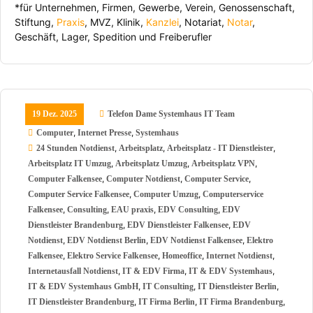
*für Unternehmen, Firmen, Gewerbe, Verein, Genossenschaft,
Stiftung,
Praxis
, MVZ, Klinik,
Kanzlei
, Notariat,
Notar
,
Geschäft, Lager, Spedition und Freiberufler
19 Dez. 2025
Telefon Dame Systemhaus IT Team
,
,
Computer
Internet Presse
Systemhaus
,
,
,
24 Stunden Notdienst
Arbeitsplatz
Arbeitsplatz - IT Dienstleister
,
,
,
Arbeitsplatz IT Umzug
Arbeitsplatz Umzug
Arbeitsplatz VPN
,
,
,
Computer Falkensee
Computer Notdienst
Computer Service
,
,
Computer Service Falkensee
Computer Umzug
Computerservice
,
,
,
,
Falkensee
Consulting
EAU praxis
EDV Consulting
EDV
,
,
Dienstleister Brandenburg
EDV Dienstleister Falkensee
EDV
,
,
,
Notdienst
EDV Notdienst Berlin
EDV Notdienst Falkensee
Elektro
,
,
,
,
Falkensee
Elektro Service Falkensee
Homeoffice
Internet Notdienst
,
,
,
Internetausfall Notdienst
IT & EDV Firma
IT & EDV Systemhaus
,
,
,
IT & EDV Systemhaus GmbH
IT Consulting
IT Dienstleister Berlin
,
,
,
IT Dienstleister Brandenburg
IT Firma Berlin
IT Firma Brandenburg