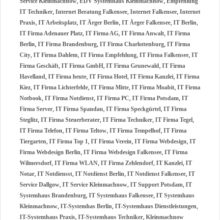
,
,
Service Kleinmachnow
EDV Systemhaus Kleinmachnow
Empfehlung
,
,
,
IT Techniker
Internet Beratung Falkensee
Internet Falkensee
Internet
,
,
,
,
,
Praxis
IT Arbeitsplatz
IT Ärger Berlin
IT Ärger Falkensee
IT Berlin
,
,
,
IT Firma Adenauer Platz
IT Firma AG
IT Firma Anwalt
IT Firma
,
,
,
Berlin
IT Firma Brandenburg
IT Firma Charlottenburg
IT Firma
,
,
,
,
City
IT Firma Dahlem
IT Firma Empfehlung
IT Firma Falkensee
IT
,
,
,
Firma Geschäft
IT Firma GmbH
IT Firma Grunewald
IT Firma
,
,
,
,
Havelland
IT Firma heute
IT Firma Hotel
IT Firma Kanzlei
IT Firma
,
,
,
,
Kiez
IT Firma Lichterfelde
IT Firma Mitte
IT Firma Moabit
IT Firma
,
,
,
,
Notbook
IT Firma Notdienst
IT Firma PC
IT Firma Potsdam
IT
,
,
,
Firma Server
IT Firma Spandau
IT Firma Speckgürtel
IT Firma
,
,
,
,
Steglitz
IT Firma Steuerberater
IT Firma Techniker
IT Firma Tegel
,
,
,
IT Firma Telefon
IT Firma Teltow
IT Firma Tempelhof
IT Firma
,
,
,
,
Tiergarten
IT Firma Top 1
IT Firma Verein
IT Firma Webdesign
IT
,
,
Firma Webdesign Berlin
IT Firma Webdesign Falkensee
IT Firma
,
,
,
,
Wilmersdorf
IT Firma WLAN
IT Firma Zehlendorf
IT Kanzlei
IT
,
,
,
,
Notar
IT Notdiensst
IT Notdienst Berlin
IT Notdienst Falkensee
IT
,
,
,
Service Dallgow
IT Service Kleinmachnow
IT Support Potsdam
IT
,
,
Systemhaus Brandenburg
IT Systemhaus Falkensee
IT Systemhaus
,
,
,
Kleinmachnow
IT-Systemhas Berlin
IT-Systemhaus Dienstleistungen
,
,
IT-Systemhaus Praxis
IT-Systemhaus Techniker
Kleinmachnow