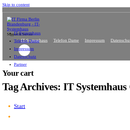
Skip to content
IT-Systemhaus
Support & Service
IT-Systemhaus
Telefon Dame
Impressum
Datenschu
Telefon Dame
Impressum
Datenschutz
Partner
Your cart
Tag Archives: IT Systemhaus
Start