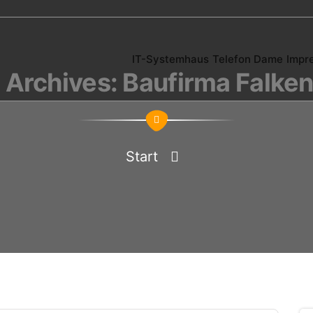
IT-Systemhaus
Telefon Dame
Impr
 Archives: Baufirma Falke
Start